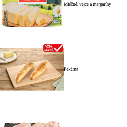
Mléčné, vejce a margaríny
Pekárna