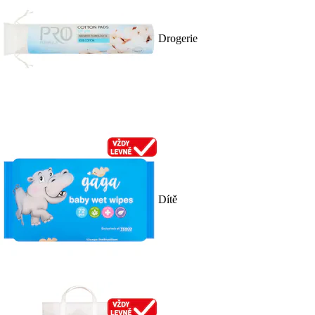
Drogerie
Dítě