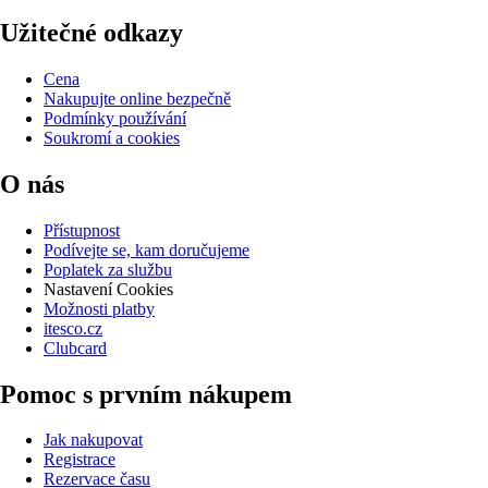
Užitečné odkazy
Cena
Nakupujte online bezpečně
Podmínky používání
Soukromí a cookies
O nás
Přístupnost
Podívejte se, kam doručujeme
Poplatek za službu
Nastavení Cookies
Možnosti platby
itesco.cz
Clubcard
Pomoc s prvním nákupem
Jak nakupovat
Registrace
Rezervace času