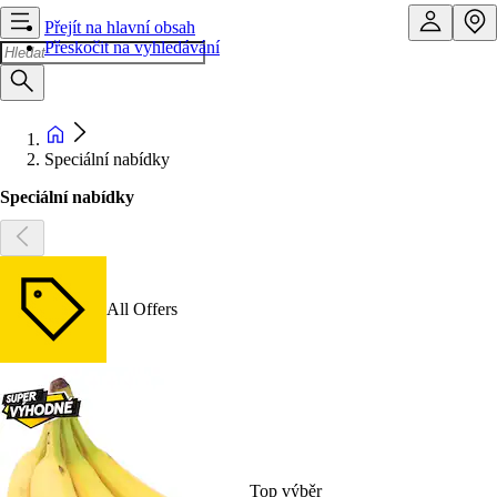
Přejít na hlavní obsah
Přeskočit na vyhledávání
Speciální nabídky
Speciální nabídky
All Offers
Top výběr