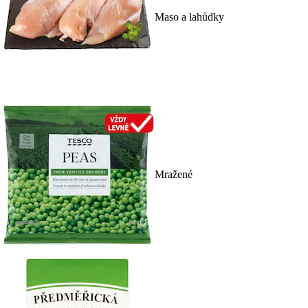
Maso a lahůdky
Mražené