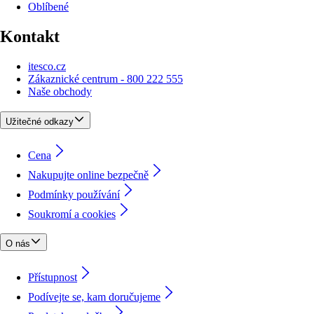
Oblíbené
Kontakt
itesco.cz
Zákaznické centrum - 800 222 555
Naše obchody
Užitečné odkazy
Cena
Nakupujte online bezpečně
Podmínky používání
Soukromí a cookies
O nás
Přístupnost
Podívejte se, kam doručujeme