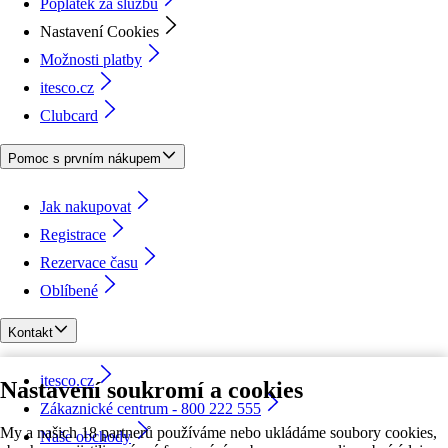
Poplatek za službu
Nastavení Cookies
Možnosti platby
itesco.cz
Clubcard
Pomoc s prvním nákupem
Jak nakupovat
Registrace
Rezervace času
Oblíbené
Kontakt
itesco.cz
Nastavení soukromí a cookies
Zákaznické centrum - 800 222 555
My a našich 18 partnerů používáme nebo ukládáme soubory cookies,
Naše obchody