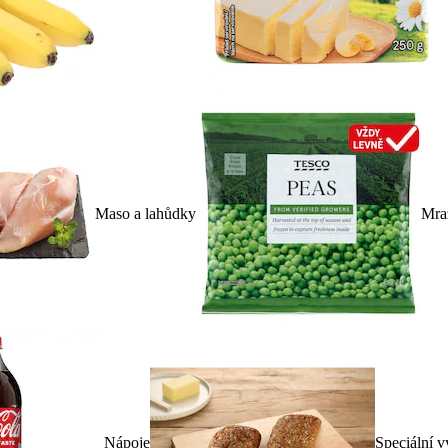
Maso a lahůdky
Mra
Nápoje
Speciální v