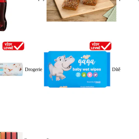
Drogerie
Dítě