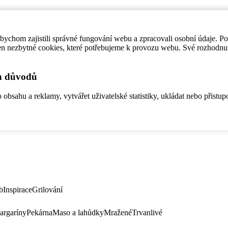
ychom zajistili správné fungování webu a zpracovali osobní údaje. P
en nezbytné cookies, které potřebujeme k provozu webu. Své rozhodnu
ch důvodů
bsahu a reklamy, vytvářet uživatelské statistiky, ukládat nebo přistup
b
Inspirace
Grilování
argaríny
Pekárna
Maso a lahůdky
Mražené
Trvanlivé