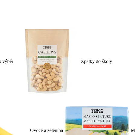
p výběr
Zpátky do školy
Ovoce a zelenina
Ml