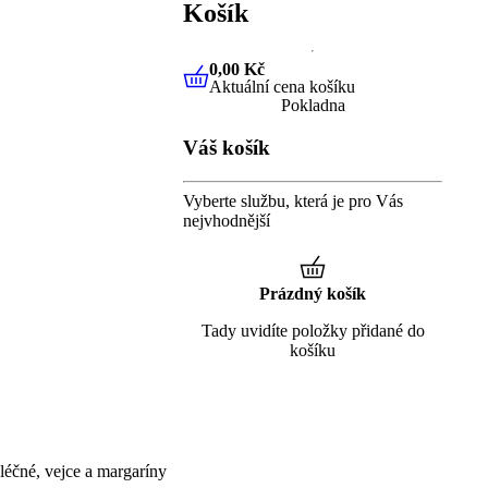
Košík
0,00 Kč
Aktuální cena košíku
0,00 Kč
Aktuální cena košíku
Pokladna
Váš košík
Vyberte službu, která je pro Vás
nejvhodnější
Prázdný košík
Tady uvidíte položky přidané do
košíku
éčné, vejce a margaríny