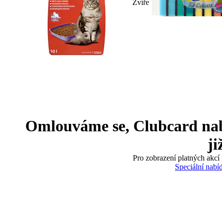
Zvíře
Omlouváme se, Clubcard nabíd
ji
Pro zobrazení platných akcí 
Speciální nabí