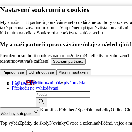
Nastavení soukromí a cookies
My a našich 18 partnerů používáme nebo ukládáme soubory cookies, ab
také personalizovanou reklamu. V opačném případě zůstanou aktivní j
kliknutím na odkaz Soukromí a cookies v patičce webu.
My a naši partneři zpracováváme údaje z následující
Povolením souborů cookies nám umožníte měřit efektivitu zobrazeného o
identifikovat vaše zařízení.
Seznam partnerů.
Přijmout vše
Odmítnout vše
Vlastní nastavení
Přejít na hlavní obsah
Můj první nákup
Nápověda
English
Přeskočit na vyhledávání
Koupit teď
Oblíbené
Speciální nabídky
Online Clu
Všechny kategorie
Top výběr
Zpátky do školy
Novinky
Ovoce a zelenina
Mléčné, vejce a m