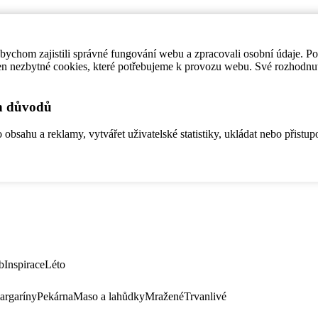
ychom zajistili správné fungování webu a zpracovali osobní údaje. P
en nezbytné cookies, které potřebujeme k provozu webu. Své rozhodnu
ch důvodů
bsahu a reklamy, vytvářet uživatelské statistiky, ukládat nebo přistup
b
Inspirace
Léto
argaríny
Pekárna
Maso a lahůdky
Mražené
Trvanlivé