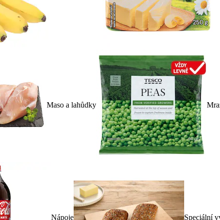
Maso a lahůdky
Mra
Nápoje
Speciální v