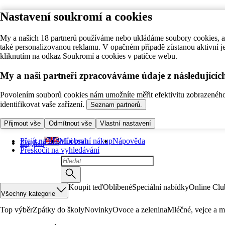
Nastavení soukromí a cookies
My a našich 18 partnerů používáme nebo ukládáme soubory cookies, ab
také personalizovanou reklamu. V opačném případě zůstanou aktivní j
kliknutím na odkaz Soukromí a cookies v patičce webu.
My a naši partneři zpracováváme údaje z následující
Povolením souborů cookies nám umožníte měřit efektivitu zobrazeného o
identifikovat vaše zařízení.
Seznam partnerů.
Přijmout vše
Odmítnout vše
Vlastní nastavení
Přejít na hlavní obsah
Můj první nákup
Nápověda
English
Přeskočit na vyhledávání
Koupit teď
Oblíbené
Speciální nabídky
Online Clu
Všechny kategorie
Top výběr
Zpátky do školy
Novinky
Ovoce a zelenina
Mléčné, vejce a m