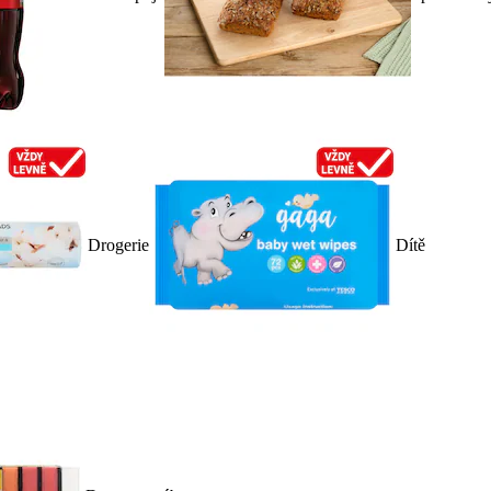
Drogerie
Dítě