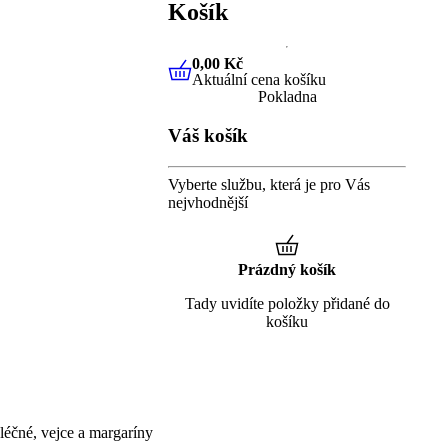
Košík
0,00 Kč
Aktuální cena košíku
0,00 Kč
Aktuální cena košíku
Pokladna
Váš košík
Vyberte službu, která je pro Vás
nejvhodnější
Prázdný košík
Tady uvidíte položky přidané do
košíku
éčné, vejce a margaríny