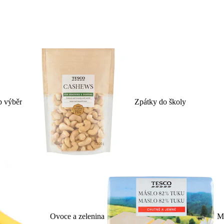
p výběr
Zpátky do školy
Ovoce a zelenina
Ml