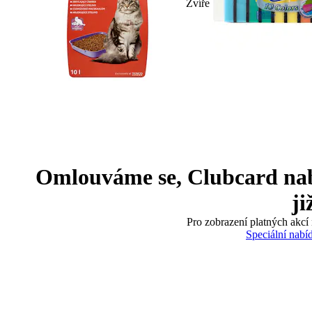
Zvíře
Omlouváme se, Clubcard nabíd
ji
Pro zobrazení platných akcí 
Speciální nabí