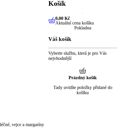
Košík
0,00 Kč
Aktuální cena košíku
0,00 Kč
Aktuální cena košíku
Pokladna
Váš košík
Vyberte službu, která je pro Vás
nejvhodnější
Prázdný košík
Tady uvidíte položky přidané do
košíku
éčné, vejce a margaríny