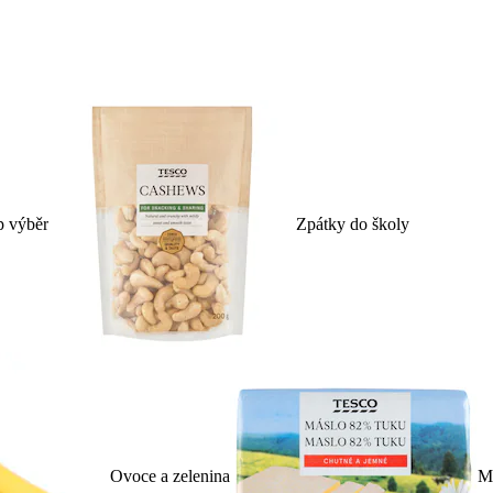
p výběr
Zpátky do školy
Ovoce a zelenina
Ml