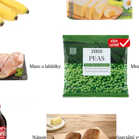
Maso a lahůdky
Mra
Nápoje
Speciální v