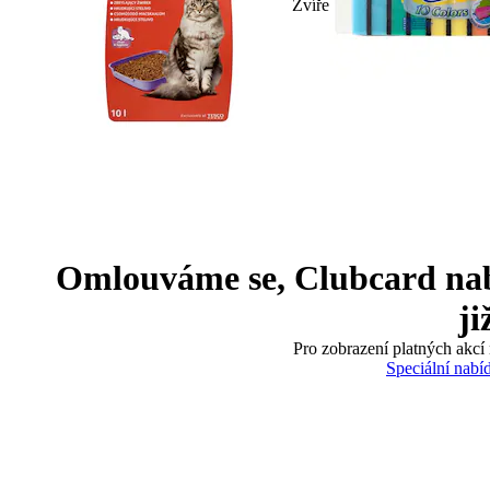
Zvíře
Omlouváme se, Clubcard nabíd
ji
Pro zobrazení platných akcí 
Speciální nabí