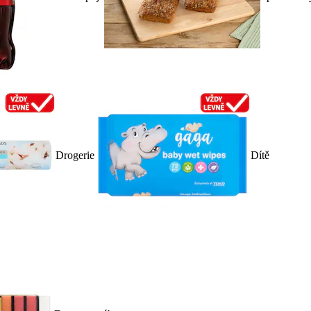
Drogerie
Dítě