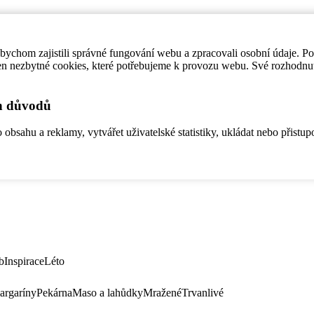
ychom zajistili správné fungování webu a zpracovali osobní údaje. P
en nezbytné cookies, které potřebujeme k provozu webu. Své rozhodnu
ch důvodů
bsahu a reklamy, vytvářet uživatelské statistiky, ukládat nebo přistup
b
Inspirace
Léto
argaríny
Pekárna
Maso a lahůdky
Mražené
Trvanlivé