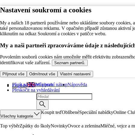
Nastavení soukromí a cookies
My a našich 18 partnerů používáme nebo ukládáme soubory cookies, ab
také personalizovanou reklamu. V opačném případě zůstanou aktivní j
kliknutím na odkaz Soukromí a cookies v patičce webu.
My a naši partneři zpracováváme údaje z následující
Povolením souborů cookies nám umožníte měřit efektivitu zobrazeného o
identifikovat vaše zařízení.
Seznam partnerů.
Přijmout vše
Odmítnout vše
Vlastní nastavení
Přejít na hlavní obsah
Můj první nákup
Nápověda
English
Přeskočit na vyhledávání
Koupit teď
Oblíbené
Speciální nabídky
Online Clu
Všechny kategorie
Top výběr
Zpátky do školy
Novinky
Ovoce a zelenina
Mléčné, vejce a m