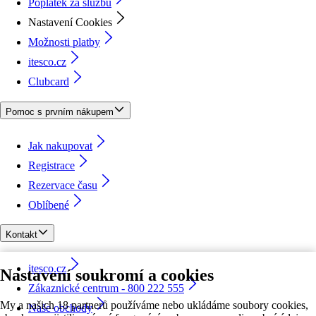
Poplatek za službu
Nastavení Cookies
Možnosti platby
itesco.cz
Clubcard
Pomoc s prvním nákupem
Jak nakupovat
Registrace
Rezervace času
Oblíbené
Kontakt
itesco.cz
Nastavení soukromí a cookies
Zákaznické centrum - 800 222 555
My a našich 18 partnerů používáme nebo ukládáme soubory cookies,
Naše obchody