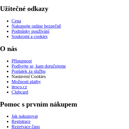
Užitečné odkazy
Cena
Nakupujte online bezpečně
Podmínky používání
Soukromí a cookies
O nás
Přístupnost
Podívejte se, kam doručujeme
Poplatek za službu
Nastavení Cookies
Možnosti platby
itesco.cz
Clubcard
Pomoc s prvním nákupem
Jak nakupovat
Registrace
Rezervace času