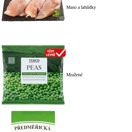
Maso a lahůdky
Mražené