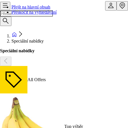
Přejít na hlavní obsah
Přeskočit na vyhledávání
Speciální nabídky
Speciální nabídky
All Offers
Top výběr