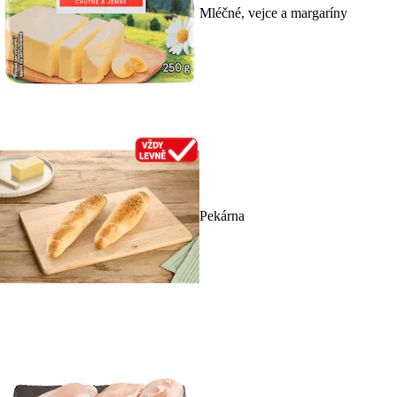
Mléčné, vejce a margaríny
Pekárna