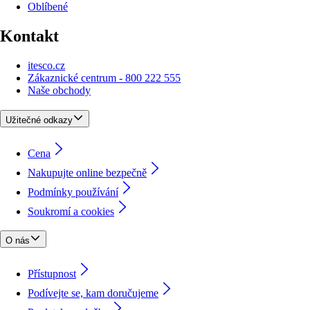
Oblíbené
Kontakt
itesco.cz
Zákaznické centrum - 800 222 555
Naše obchody
Užitečné odkazy
Cena
Nakupujte online bezpečně
Podmínky používání
Soukromí a cookies
O nás
Přístupnost
Podívejte se, kam doručujeme