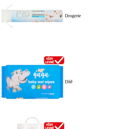
Drogerie
Dítě