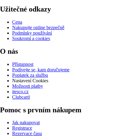
Užitečné odkazy
Cena
Nakupujte online bezpečně
Podmínky používání
Soukromí a cookies
O nás
Přístupnost
Podívejte se, kam doručujeme
Poplatek za službu
Nastavení Cookies
Možnosti platby
itesco.cz
Clubcard
Pomoc s prvním nákupem
Jak nakupovat
Registrace
Rezervace času