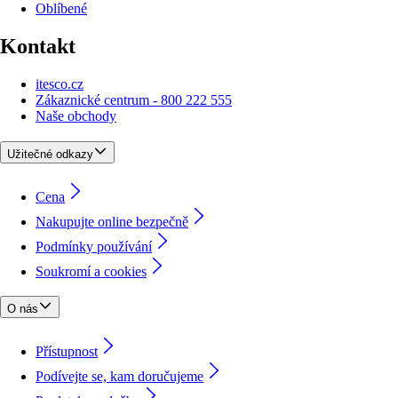
Oblíbené
Kontakt
itesco.cz
Zákaznické centrum - 800 222 555
Naše obchody
Užitečné odkazy
Cena
Nakupujte online bezpečně
Podmínky používání
Soukromí a cookies
O nás
Přístupnost
Podívejte se, kam doručujeme