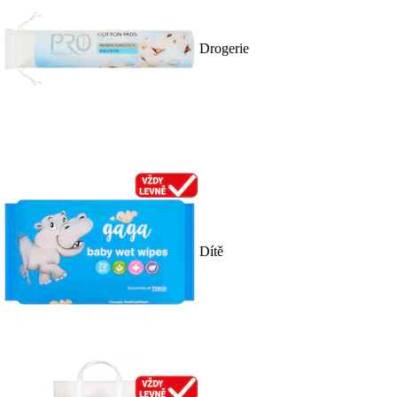
Drogerie
Dítě