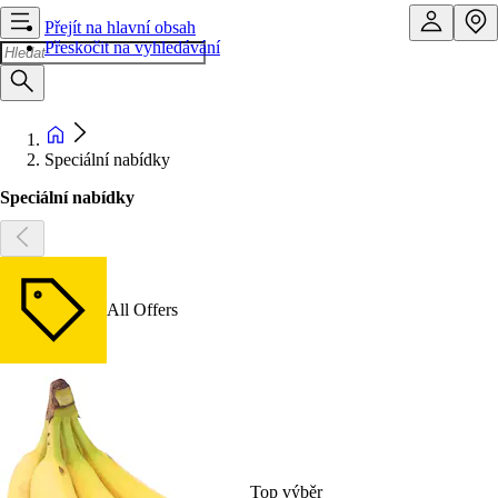
Přejít na hlavní obsah
Přeskočit na vyhledávání
Speciální nabídky
Speciální nabídky
All Offers
Top výběr