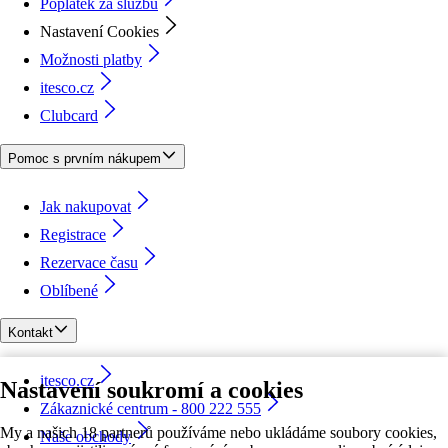
Poplatek za službu
Nastavení Cookies
Možnosti platby
itesco.cz
Clubcard
Pomoc s prvním nákupem
Jak nakupovat
Registrace
Rezervace času
Oblíbené
Kontakt
itesco.cz
Nastavení soukromí a cookies
Zákaznické centrum - 800 222 555
My a našich 18 partnerů používáme nebo ukládáme soubory cookies,
Naše obchody