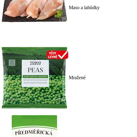
Maso a lahůdky
Mražené