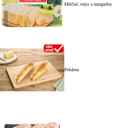
Mléčné, vejce a margaríny
Pekárna