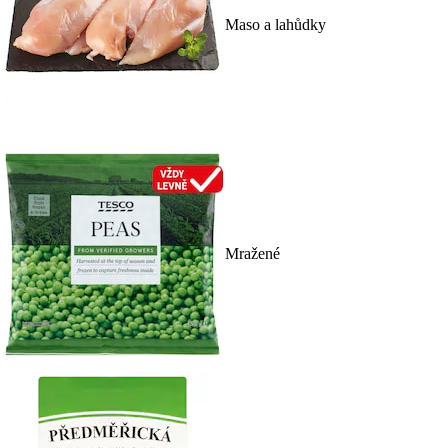
Maso a lahůdky
Mražené