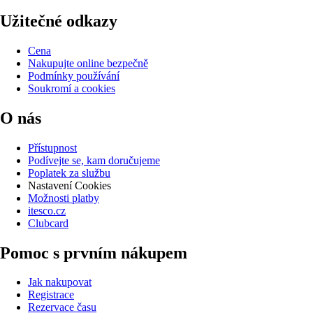
Užitečné odkazy
Cena
Nakupujte online bezpečně
Podmínky používání
Soukromí a cookies
O nás
Přístupnost
Podívejte se, kam doručujeme
Poplatek za službu
Nastavení Cookies
Možnosti platby
itesco.cz
Clubcard
Pomoc s prvním nákupem
Jak nakupovat
Registrace
Rezervace času