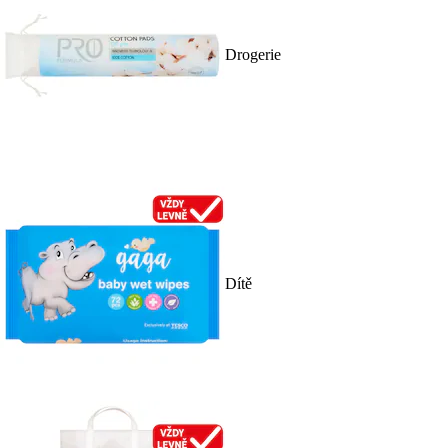
Drogerie
Dítě