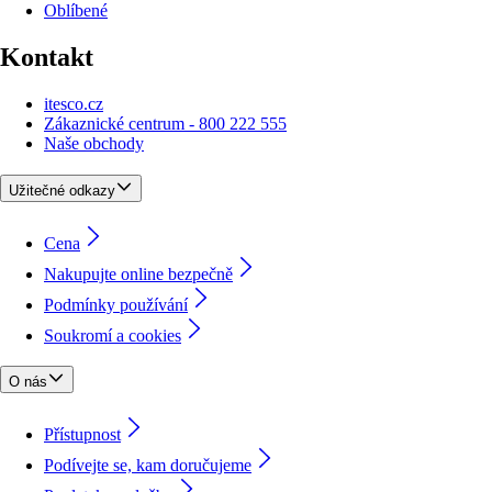
Oblíbené
Kontakt
itesco.cz
Zákaznické centrum - 800 222 555
Naše obchody
Užitečné odkazy
Cena
Nakupujte online bezpečně
Podmínky používání
Soukromí a cookies
O nás
Přístupnost
Podívejte se, kam doručujeme