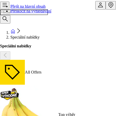
Přejít na hlavní obsah
Přeskočit na vyhledávání
Speciální nabídky
Speciální nabídky
All Offers
Top výběr