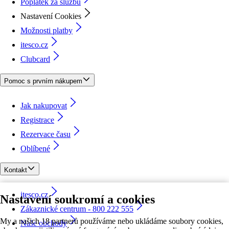
Poplatek za službu
Nastavení Cookies
Možnosti platby
itesco.cz
Clubcard
Pomoc s prvním nákupem
Jak nakupovat
Registrace
Rezervace času
Oblíbené
Kontakt
itesco.cz
Nastavení soukromí a cookies
Zákaznické centrum - 800 222 555
My a našich 18 partnerů používáme nebo ukládáme soubory cookies,
Naše obchody