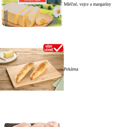
Mléčné, vejce a margaríny
Pekárna