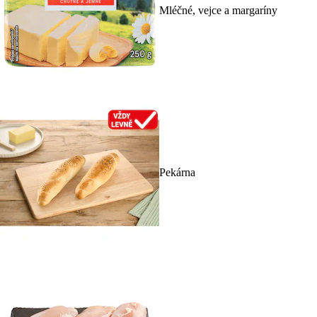
Mléčné, vejce a margaríny
Pekárna