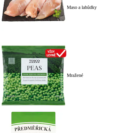
Maso a lahůdky
Mražené