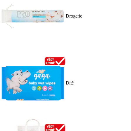
Drogerie
Dítě