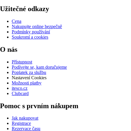
Užitečné odkazy
Cena
Nakupujte online bezpečně
Podmínky používání
Soukromí a cookies
O nás
Přístupnost
Podívejte se, kam doručujeme
Poplatek za službu
Nastavení Cookies
Možnosti platby
itesco.cz
Clubcard
Pomoc s prvním nákupem
Jak nakupovat
Registrace
Rezervace času