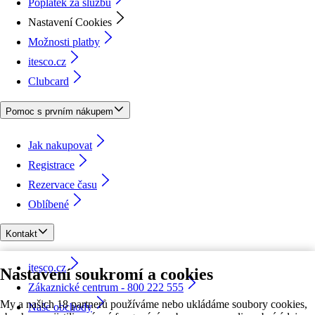
Poplatek za službu
Nastavení Cookies
Možnosti platby
itesco.cz
Clubcard
Pomoc s prvním nákupem
Jak nakupovat
Registrace
Rezervace času
Oblíbené
Kontakt
itesco.cz
Nastavení soukromí a cookies
Zákaznické centrum - 800 222 555
My a našich 18 partnerů používáme nebo ukládáme soubory cookies,
Naše obchody