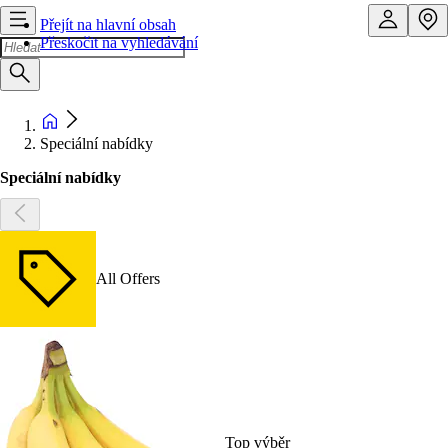
Přejít na hlavní obsah
Přeskočit na vyhledávání
Speciální nabídky
Speciální nabídky
All Offers
Top výběr