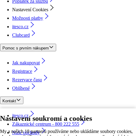
Poplatek za službu
Nastavení Cookies
Možnosti platby
itesco.cz
Clubcard
Pomoc s prvním nákupem
Jak nakupovat
Registrace
Rezervace času
Oblíbené
Kontakt
itesco.cz
Nastavení soukromí a cookies
Zákaznické centrum - 800 222 555
My a našich 18 partnerů používáme nebo ukládáme soubory cookies,
Naše obchody