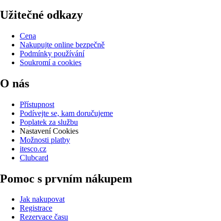
Užitečné odkazy
Cena
Nakupujte online bezpečně
Podmínky používání
Soukromí a cookies
O nás
Přístupnost
Podívejte se, kam doručujeme
Poplatek za službu
Nastavení Cookies
Možnosti platby
itesco.cz
Clubcard
Pomoc s prvním nákupem
Jak nakupovat
Registrace
Rezervace času