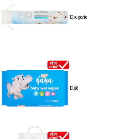
Drogerie
Dítě