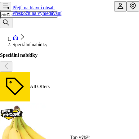
Přejít na hlavní obsah
Přeskočit na vyhledávání
Speciální nabídky
Speciální nabídky
All Offers
Top výběr