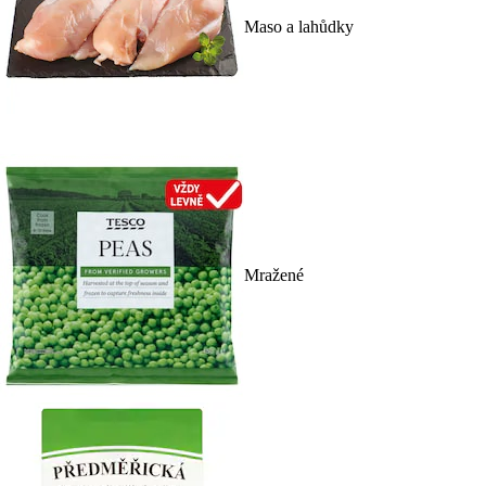
Maso a lahůdky
Mražené