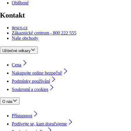
Oblíbené
Kontakt
itesco.cz
Zákaznické centrum - 800 222 555
Naše obchody
Užitečné odkazy
Cena
Nakupujte online bezpečně
Podmínky používání
Soukromí a cookies
O nás
Přístupnost
Podívejte se, kam doručujeme