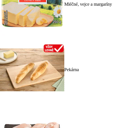
Mléčné, vejce a margaríny
Pekárna