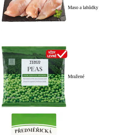
Maso a lahůdky
Mražené