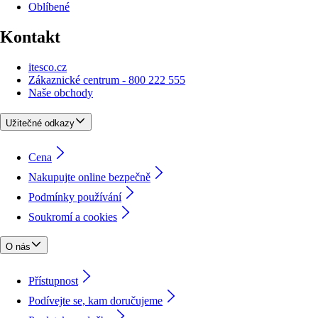
Oblíbené
Kontakt
itesco.cz
Zákaznické centrum - 800 222 555
Naše obchody
Užitečné odkazy
Cena
Nakupujte online bezpečně
Podmínky používání
Soukromí a cookies
O nás
Přístupnost
Podívejte se, kam doručujeme