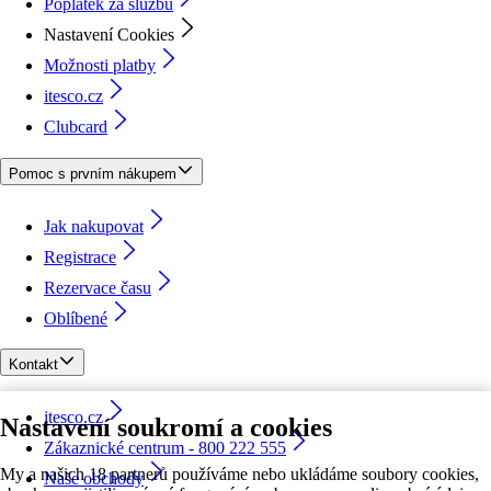
Poplatek za službu
Nastavení Cookies
Možnosti platby
itesco.cz
Clubcard
Pomoc s prvním nákupem
Jak nakupovat
Registrace
Rezervace času
Oblíbené
Kontakt
itesco.cz
Nastavení soukromí a cookies
Zákaznické centrum - 800 222 555
My a našich 18 partnerů používáme nebo ukládáme soubory cookies,
Naše obchody