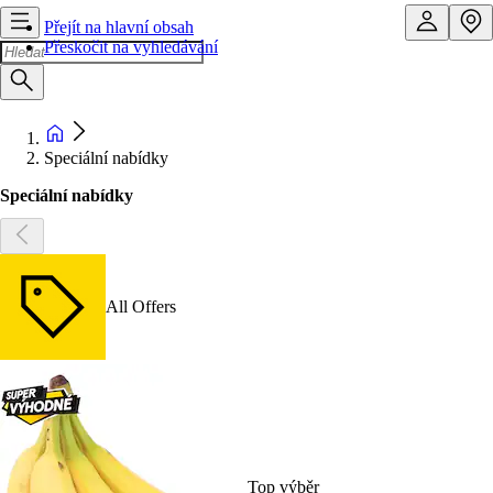
Přejít na hlavní obsah
Přeskočit na vyhledávání
Speciální nabídky
Speciální nabídky
All Offers
Top výběr