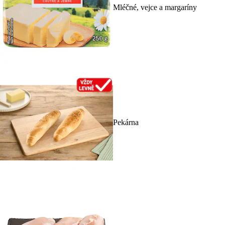
Mléčné, vejce a margaríny
Pekárna