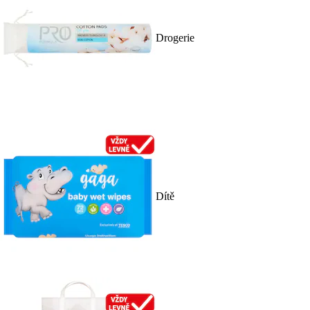
Drogerie
Dítě