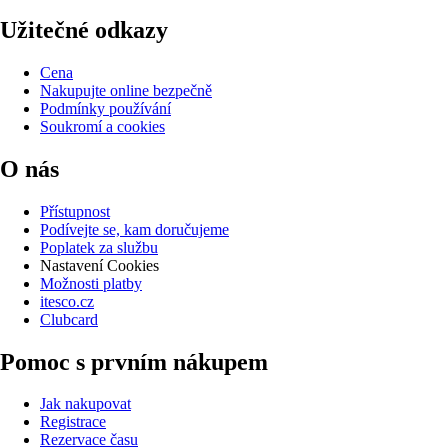
Užitečné odkazy
Cena
Nakupujte online bezpečně
Podmínky používání
Soukromí a cookies
O nás
Přístupnost
Podívejte se, kam doručujeme
Poplatek za službu
Nastavení Cookies
Možnosti platby
itesco.cz
Clubcard
Pomoc s prvním nákupem
Jak nakupovat
Registrace
Rezervace času