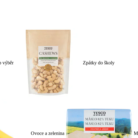
p výběr
Zpátky do školy
Ovoce a zelenina
Ml