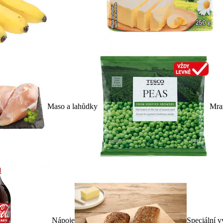
Maso a lahůdky
Mra
Nápoje
Speciální v