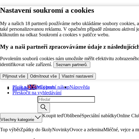
Nastavení soukromí a cookies
My a našich 18 partnerů používáme nebo ukládáme soubory cookies, ab
také personalizovanou reklamu. V opačném případě zůstanou aktivní j
kliknutím na odkaz Soukromí a cookies v patičce webu.
My a naši partneři zpracováváme údaje z následující
Povolením souborů cookies nám umožníte měřit efektivitu zobrazeného o
identifikovat vaše zařízení.
Seznam partnerů.
Přijmout vše
Odmítnout vše
Vlastní nastavení
Přejít na hlavní obsah
Můj první nákup
Nápověda
English
Přeskočit na vyhledávání
Koupit teď
Oblíbené
Speciální nabídky
Online Clu
Všechny kategorie
Top výběr
Zpátky do školy
Novinky
Ovoce a zelenina
Mléčné, vejce a m