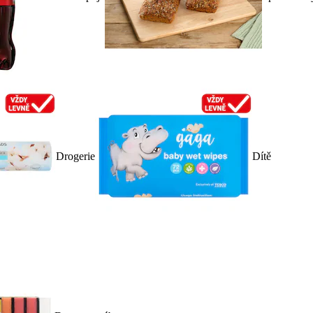
Drogerie
Dítě