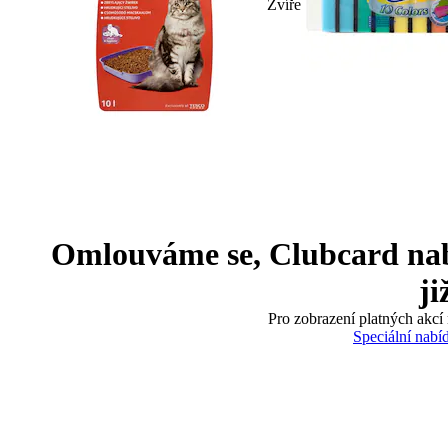
Zvíře
Omlouváme se, Clubcard nabíd
ji
Pro zobrazení platných akcí 
Speciální nabí