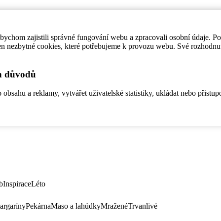
ychom zajistili správné fungování webu a zpracovali osobní údaje. P
en nezbytné cookies, které potřebujeme k provozu webu. Své rozhodnu
ch důvodů
bsahu a reklamy, vytvářet uživatelské statistiky, ukládat nebo přistup
b
Inspirace
Léto
argaríny
Pekárna
Maso a lahůdky
Mražené
Trvanlivé