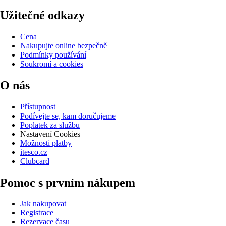
Užitečné odkazy
Cena
Nakupujte online bezpečně
Podmínky používání
Soukromí a cookies
O nás
Přístupnost
Podívejte se, kam doručujeme
Poplatek za službu
Nastavení Cookies
Možnosti platby
itesco.cz
Clubcard
Pomoc s prvním nákupem
Jak nakupovat
Registrace
Rezervace času