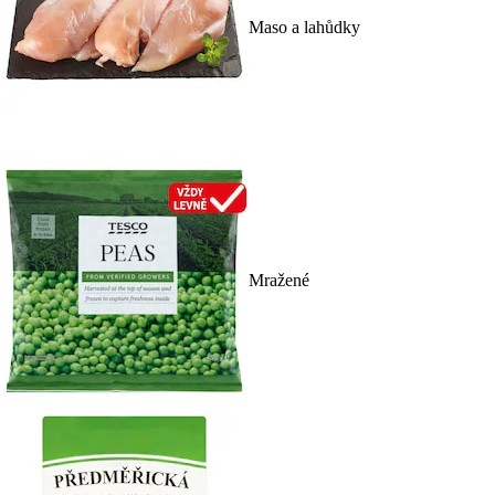
Maso a lahůdky
Mražené