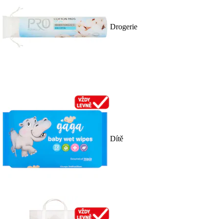
Drogerie
Dítě