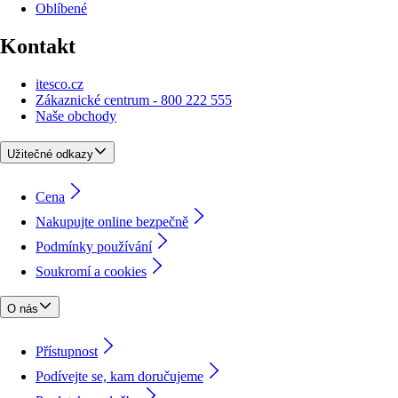
Oblíbené
Kontakt
itesco.cz
Zákaznické centrum - 800 222 555
Naše obchody
Užitečné odkazy
Cena
Nakupujte online bezpečně
Podmínky používání
Soukromí a cookies
O nás
Přístupnost
Podívejte se, kam doručujeme