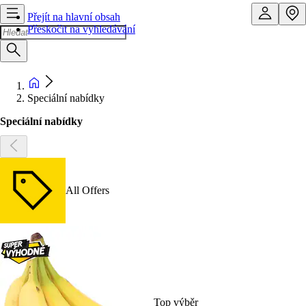
Přejít na hlavní obsah
Přeskočit na vyhledávání
Speciální nabídky
Speciální nabídky
All Offers
Top výběr