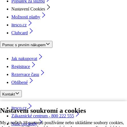
Poplatek za službu
Nastavení Cookies
Možnosti platby
itesco.cz
Clubcard
Pomoc s prvním nákupem
Jak nakupovat
Registrace
Rezervace času
Oblíbené
Kontakt
itesco.cz
Nastavení soukromí a cookies
Zákaznické centrum - 800 222 555
My a našich 18 partnerů používáme nebo ukládáme soubory cookies,
Naše obchody