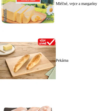
Mléčné, vejce a margaríny
Pekárna