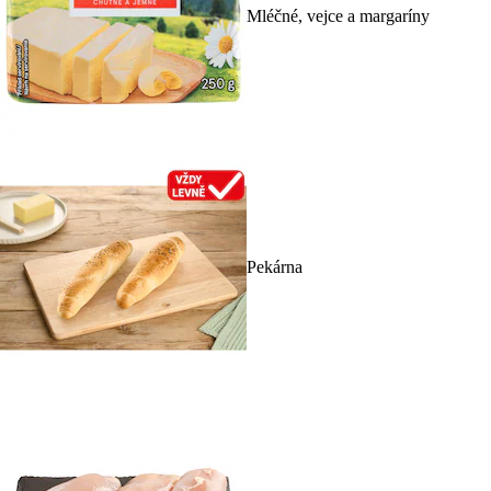
Mléčné, vejce a margaríny
Pekárna