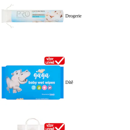
Drogerie
Dítě