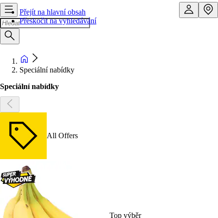
Přejít na hlavní obsah
Přeskočit na vyhledávání
Speciální nabídky
Speciální nabídky
All Offers
Top výběr