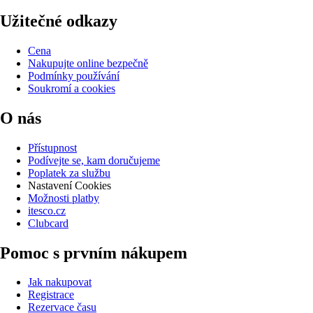
Užitečné odkazy
Cena
Nakupujte online bezpečně
Podmínky používání
Soukromí a cookies
O nás
Přístupnost
Podívejte se, kam doručujeme
Poplatek za službu
Nastavení Cookies
Možnosti platby
itesco.cz
Clubcard
Pomoc s prvním nákupem
Jak nakupovat
Registrace
Rezervace času