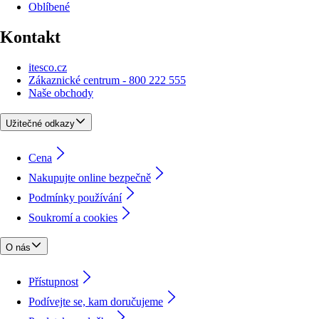
Oblíbené
Kontakt
itesco.cz
Zákaznické centrum - 800 222 555
Naše obchody
Užitečné odkazy
Cena
Nakupujte online bezpečně
Podmínky používání
Soukromí a cookies
O nás
Přístupnost
Podívejte se, kam doručujeme