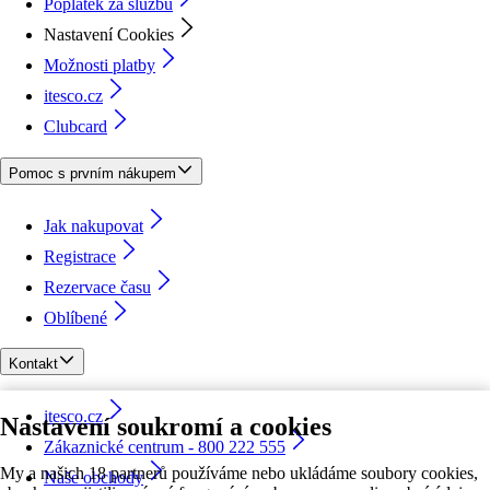
Poplatek za službu
Nastavení Cookies
Možnosti platby
itesco.cz
Clubcard
Pomoc s prvním nákupem
Jak nakupovat
Registrace
Rezervace času
Oblíbené
Kontakt
itesco.cz
Nastavení soukromí a cookies
Zákaznické centrum - 800 222 555
My a našich 18 partnerů používáme nebo ukládáme soubory cookies,
Naše obchody