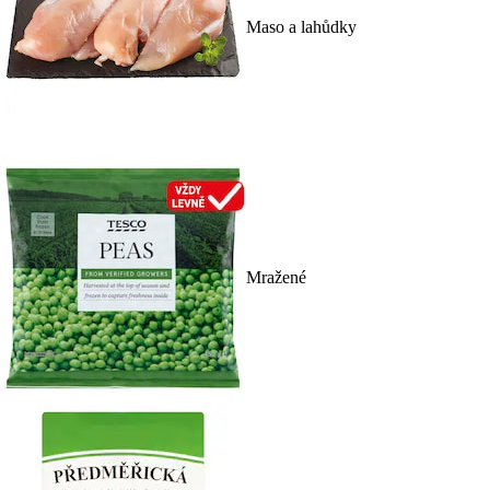
Maso a lahůdky
Mražené