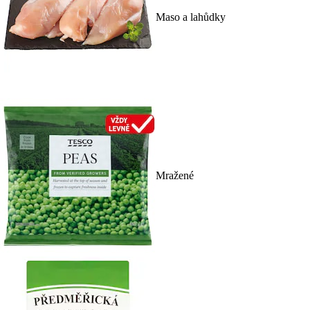
Maso a lahůdky
Mražené