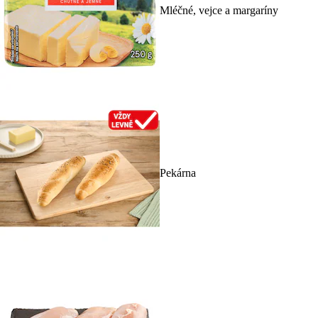
Mléčné, vejce a margaríny
Pekárna