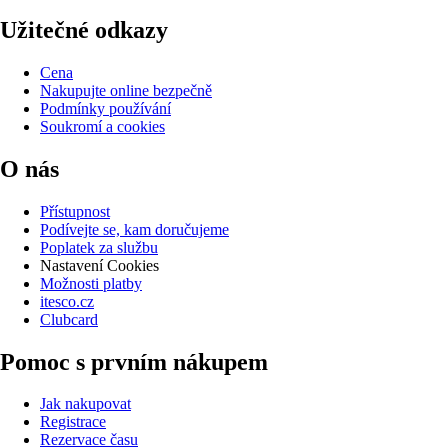
Užitečné odkazy
Cena
Nakupujte online bezpečně
Podmínky používání
Soukromí a cookies
O nás
Přístupnost
Podívejte se, kam doručujeme
Poplatek za službu
Nastavení Cookies
Možnosti platby
itesco.cz
Clubcard
Pomoc s prvním nákupem
Jak nakupovat
Registrace
Rezervace času