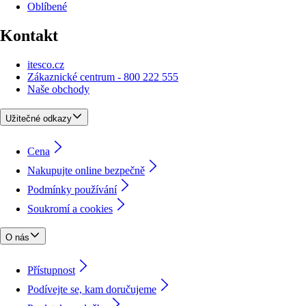
Oblíbené
Kontakt
itesco.cz
Zákaznické centrum - 800 222 555
Naše obchody
Užitečné odkazy
Cena
Nakupujte online bezpečně
Podmínky používání
Soukromí a cookies
O nás
Přístupnost
Podívejte se, kam doručujeme