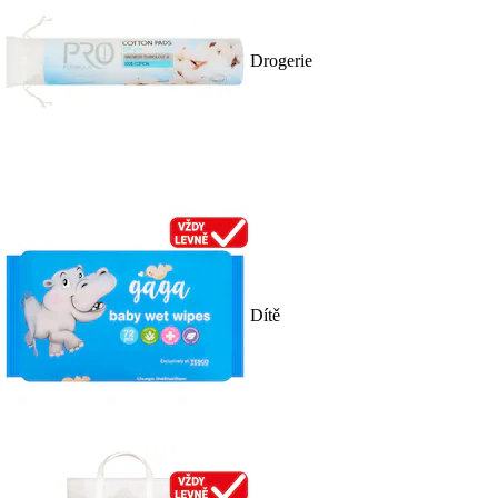
Drogerie
Dítě