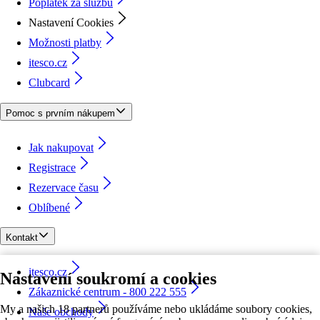
Poplatek za službu
Nastavení Cookies
Možnosti platby
itesco.cz
Clubcard
Pomoc s prvním nákupem
Jak nakupovat
Registrace
Rezervace času
Oblíbené
Kontakt
itesco.cz
Nastavení soukromí a cookies
Zákaznické centrum - 800 222 555
My a našich 18 partnerů používáme nebo ukládáme soubory cookies,
Naše obchody