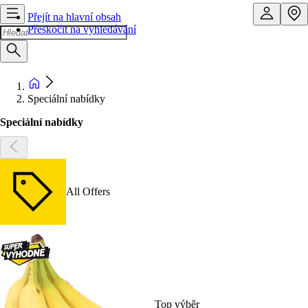
Přejít na hlavní obsah
Přeskočit na vyhledávání
Speciální nabídky
Speciální nabídky
All Offers
Top výběr