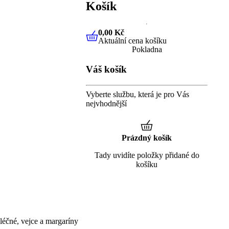
Košík
0,00 Kč
Aktuální cena košíku
0,00 Kč
Aktuální cena košíku
Pokladna
Váš košík
Vyberte službu, která je pro Vás
nejvhodnější
Prázdný košík
Tady uvidíte položky přidané do
košíku
éčné, vejce a margaríny