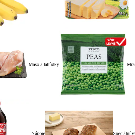
Maso a lahůdky
Mra
Nápoje
Speciální v