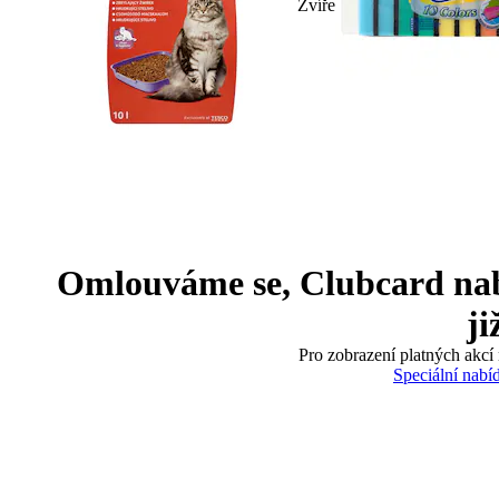
Zvíře
Omlouváme se, Clubcard nabíd
ji
Pro zobrazení platných akcí 
Speciální nabí