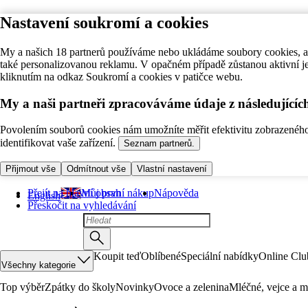
Nastavení soukromí a cookies
My a našich 18 partnerů používáme nebo ukládáme soubory cookies, ab
také personalizovanou reklamu. V opačném případě zůstanou aktivní j
kliknutím na odkaz Soukromí a cookies v patičce webu.
My a naši partneři zpracováváme údaje z následující
Povolením souborů cookies nám umožníte měřit efektivitu zobrazeného o
identifikovat vaše zařízení.
Seznam partnerů.
Přijmout vše
Odmítnout vše
Vlastní nastavení
Přejít na hlavní obsah
Můj první nákup
Nápověda
English
Přeskočit na vyhledávání
Koupit teď
Oblíbené
Speciální nabídky
Online Clu
Všechny kategorie
Top výběr
Zpátky do školy
Novinky
Ovoce a zelenina
Mléčné, vejce a m