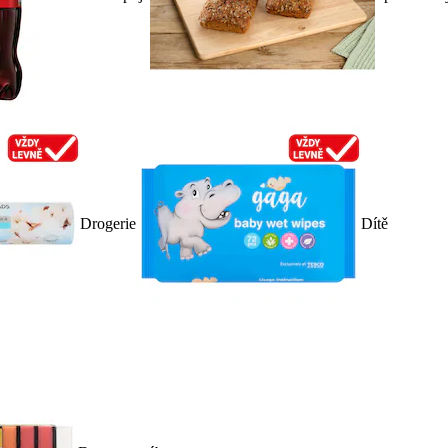
Drogerie
Dítě