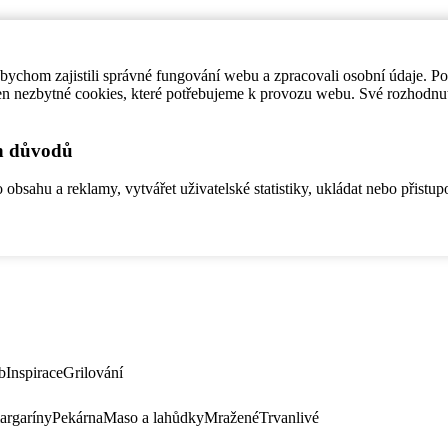
ychom zajistili správné fungování webu a zpracovali osobní údaje. P
en nezbytné cookies, které potřebujeme k provozu webu. Své rozhodnu
ch důvodů
bsahu a reklamy, vytvářet uživatelské statistiky, ukládat nebo přistup
b
Inspirace
Grilování
argaríny
Pekárna
Maso a lahůdky
Mražené
Trvanlivé