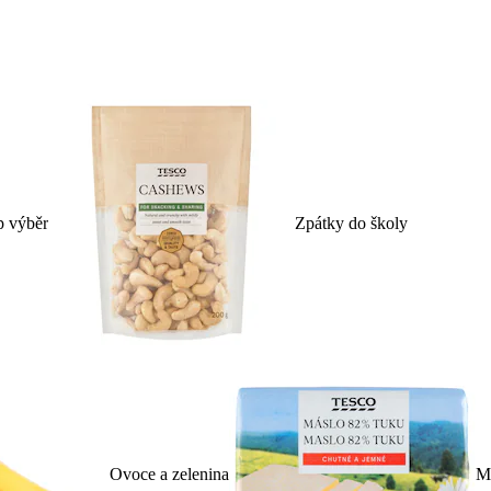
p výběr
Zpátky do školy
Ovoce a zelenina
Ml