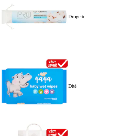
Drogerie
Dítě