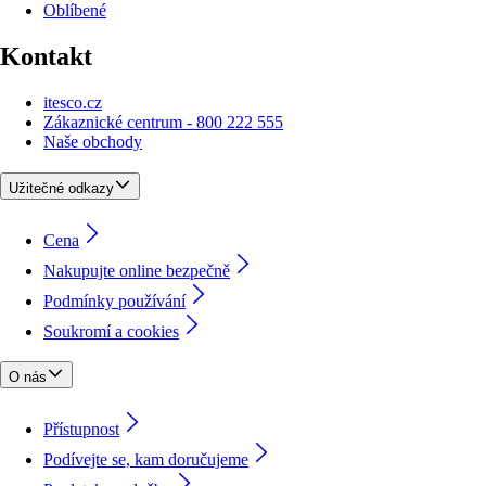
Oblíbené
Kontakt
itesco.cz
Zákaznické centrum - 800 222 555
Naše obchody
Užitečné odkazy
Cena
Nakupujte online bezpečně
Podmínky používání
Soukromí a cookies
O nás
Přístupnost
Podívejte se, kam doručujeme