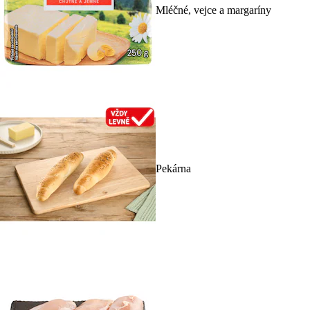
Mléčné, vejce a margaríny
Pekárna