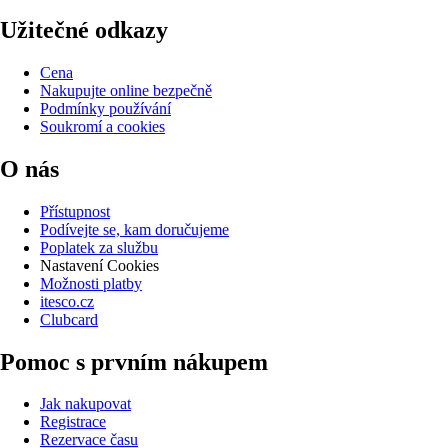
Užitečné odkazy
Cena
Nakupujte online bezpečně
Podmínky používání
Soukromí a cookies
O nás
Přístupnost
Podívejte se, kam doručujeme
Poplatek za službu
Nastavení Cookies
Možnosti platby
itesco.cz
Clubcard
Pomoc s prvním nákupem
Jak nakupovat
Registrace
Rezervace času