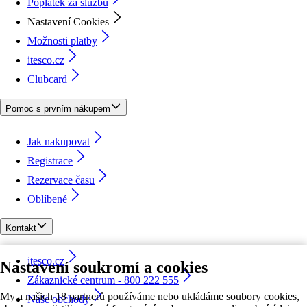
Poplatek za službu
Nastavení Cookies
Možnosti platby
itesco.cz
Clubcard
Pomoc s prvním nákupem
Jak nakupovat
Registrace
Rezervace času
Oblíbené
Kontakt
itesco.cz
Nastavení soukromí a cookies
Zákaznické centrum - 800 222 555
My a našich 18 partnerů používáme nebo ukládáme soubory cookies,
Naše obchody