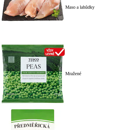
Maso a lahůdky
Mražené