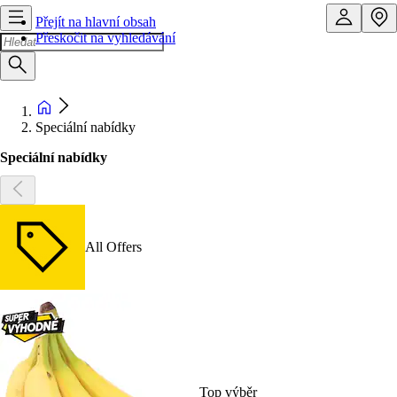
Přejít na hlavní obsah
Přeskočit na vyhledávání
Speciální nabídky
Speciální nabídky
All Offers
Top výběr