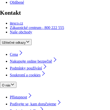
Oblíbené
Kontakt
itesco.cz
Zákaznické centrum - 800 222 555
Naše obchody
Užitečné odkazy
Cena
Nakupujte online bezpečně
Podmínky používání
Soukromí a cookies
O nás
Přístupnost
Podívejte se, kam doručujeme