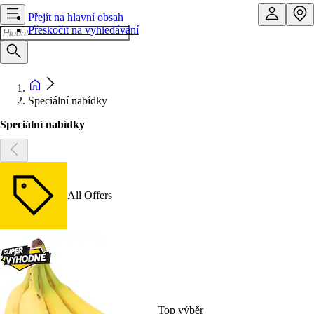
Přejít na hlavní obsah
Přeskočit na vyhledávání
Speciální nabídky
Speciální nabídky
All Offers
Top výběr