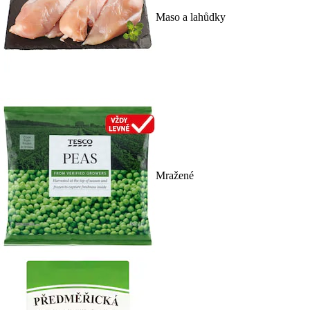
Maso a lahůdky
Mražené