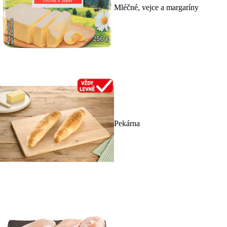
Mléčné, vejce a margaríny
Pekárna