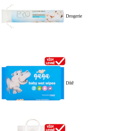
Drogerie
Dítě