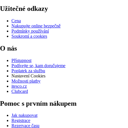
Užitečné odkazy
Cena
Nakupujte online bezpečně
Podmínky používání
Soukromí a cookies
O nás
Přístupnost
Podívejte se, kam doručujeme
Poplatek za službu
Nastavení Cookies
Možnosti platby
itesco.cz
Clubcard
Pomoc s prvním nákupem
Jak nakupovat
Registrace
Rezervace času