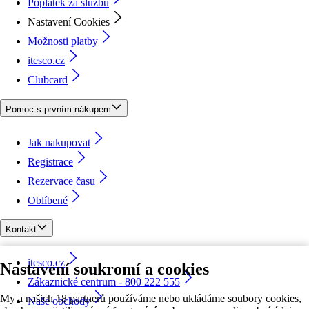
Poplatek za službu
Nastavení Cookies
Možnosti platby
itesco.cz
Clubcard
Pomoc s prvním nákupem
Jak nakupovat
Registrace
Rezervace času
Oblíbené
Kontakt
itesco.cz
Nastavení soukromí a cookies
Zákaznické centrum - 800 222 555
My a našich 18 partnerů používáme nebo ukládáme soubory cookies,
Naše obchody