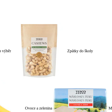
p výběr
Zpátky do školy
Ovoce a zelenina
Ml