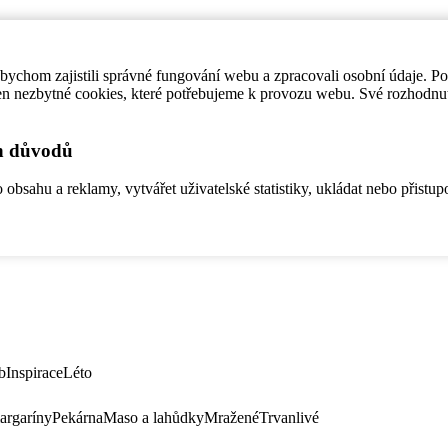
ychom zajistili správné fungování webu a zpracovali osobní údaje. P
en nezbytné cookies, které potřebujeme k provozu webu. Své rozhodnu
ch důvodů
bsahu a reklamy, vytvářet uživatelské statistiky, ukládat nebo přistup
b
Inspirace
Léto
argaríny
Pekárna
Maso a lahůdky
Mražené
Trvanlivé