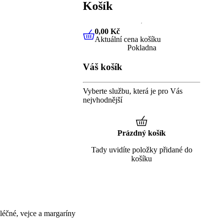
Košík
0,00 Kč
Aktuální cena košíku
0,00 Kč
Aktuální cena košíku
Pokladna
Váš košík
Vyberte službu, která je pro Vás
nejvhodnější
Prázdný košík
Tady uvidíte položky přidané do
košíku
éčné, vejce a margaríny