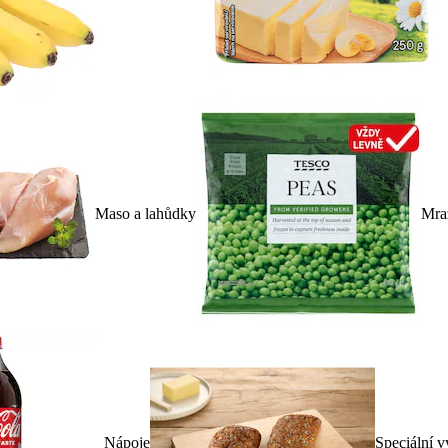
Maso a lahůdky
Mra
Nápoje
Speciální v