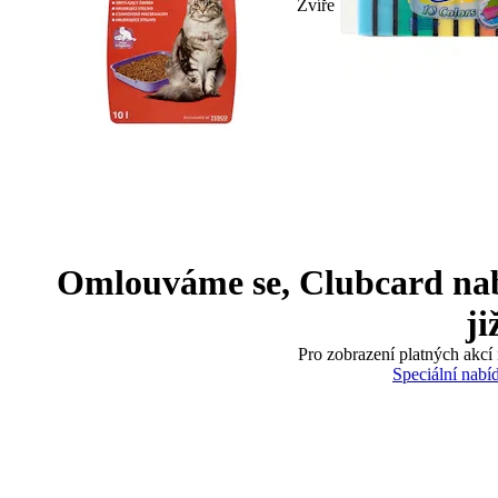
Zvíře
Omlouváme se, Clubcard nabíd
ji
Pro zobrazení platných akcí 
Speciální nabí