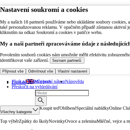
Nastavení soukromí a cookies
My a našich 18 partnerů používáme nebo ukládáme soubory cookies, ab
také personalizovanou reklamu. V opačném případě zůstanou aktivní j
kliknutím na odkaz Soukromí a cookies v patičce webu.
My a naši partneři zpracováváme údaje z následující
Povolením souborů cookies nám umožníte měřit efektivitu zobrazeného o
identifikovat vaše zařízení.
Seznam partnerů.
Přijmout vše
Odmítnout vše
Vlastní nastavení
Přejít na hlavní obsah
Můj první nákup
Nápověda
English
Přeskočit na vyhledávání
Koupit teď
Oblíbené
Speciální nabídky
Online Clu
Všechny kategorie
Top výběr
Zpátky do školy
Novinky
Ovoce a zelenina
Mléčné, vejce a m