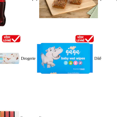
Drogerie
Dítě