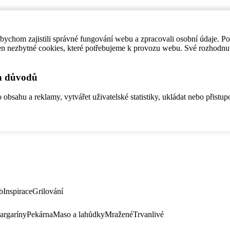
ychom zajistili správné fungování webu a zpracovali osobní údaje. P
en nezbytné cookies, které potřebujeme k provozu webu. Své rozhodnu
ch důvodů
bsahu a reklamy, vytvářet uživatelské statistiky, ukládat nebo přistup
b
Inspirace
Grilování
argaríny
Pekárna
Maso a lahůdky
Mražené
Trvanlivé