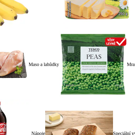
Maso a lahůdky
Mra
Nápoje
Speciální v