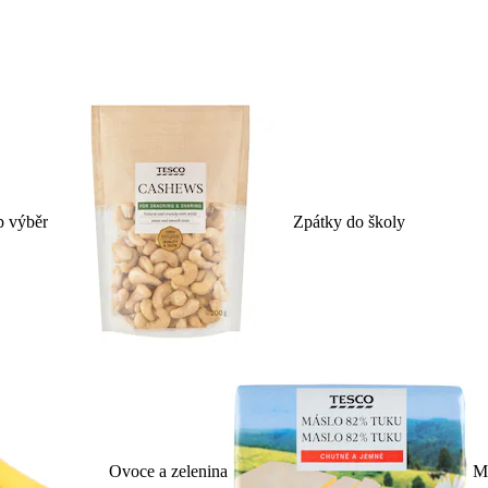
p výběr
Zpátky do školy
Ovoce a zelenina
Ml