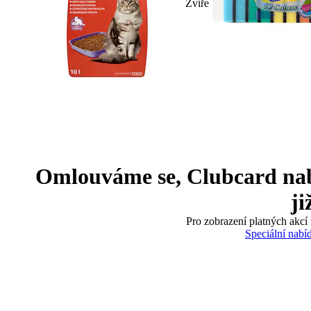
Zvíře
Omlouváme se, Clubcard nabíd
ji
Pro zobrazení platných akcí 
Speciální nabí