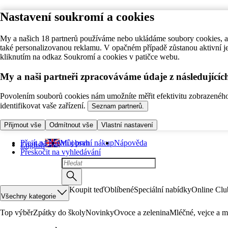
Nastavení soukromí a cookies
My a našich 18 partnerů používáme nebo ukládáme soubory cookies, ab
také personalizovanou reklamu. V opačném případě zůstanou aktivní j
kliknutím na odkaz Soukromí a cookies v patičce webu.
My a naši partneři zpracováváme údaje z následující
Povolením souborů cookies nám umožníte měřit efektivitu zobrazeného o
identifikovat vaše zařízení.
Seznam partnerů.
Přijmout vše
Odmítnout vše
Vlastní nastavení
Přejít na hlavní obsah
Můj první nákup
Nápověda
English
Přeskočit na vyhledávání
Koupit teď
Oblíbené
Speciální nabídky
Online Clu
Všechny kategorie
Top výběr
Zpátky do školy
Novinky
Ovoce a zelenina
Mléčné, vejce a m