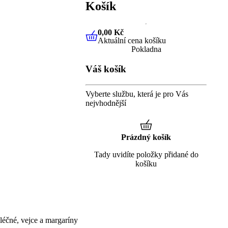
Košík
0,00 Kč
Aktuální cena košíku
0,00 Kč
Aktuální cena košíku
Pokladna
Váš košík
Vyberte službu, která je pro Vás
nejvhodnější
Prázdný košík
Tady uvidíte položky přidané do
košíku
éčné, vejce a margaríny