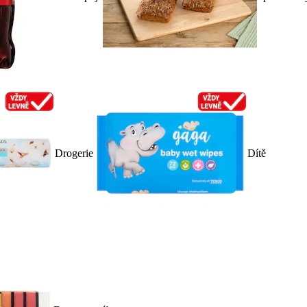
Drogerie
Dítě