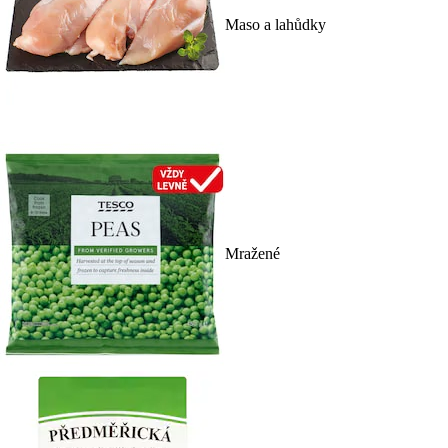
Maso a lahůdky
Mražené