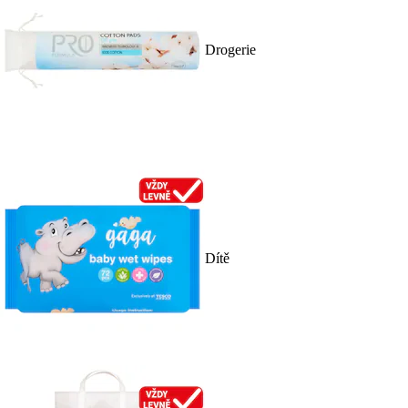
Drogerie
Dítě