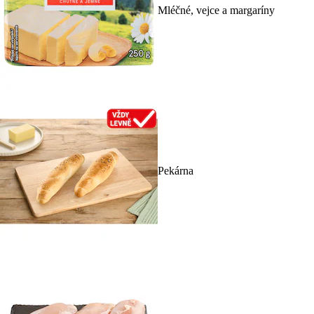
Mléčné, vejce a margaríny
Pekárna