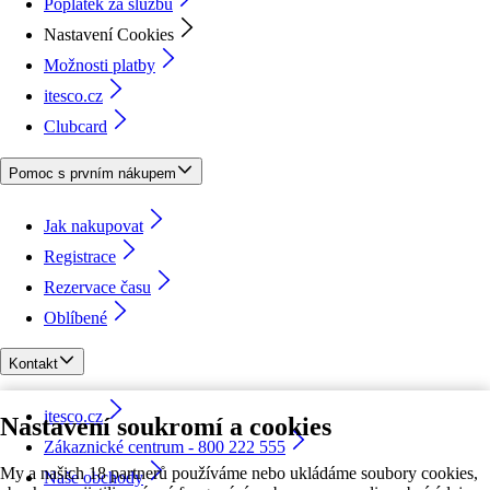
Poplatek za službu
Nastavení Cookies
Možnosti platby
itesco.cz
Clubcard
Pomoc s prvním nákupem
Jak nakupovat
Registrace
Rezervace času
Oblíbené
Kontakt
itesco.cz
Nastavení soukromí a cookies
Zákaznické centrum - 800 222 555
My a našich 18 partnerů používáme nebo ukládáme soubory cookies,
Naše obchody