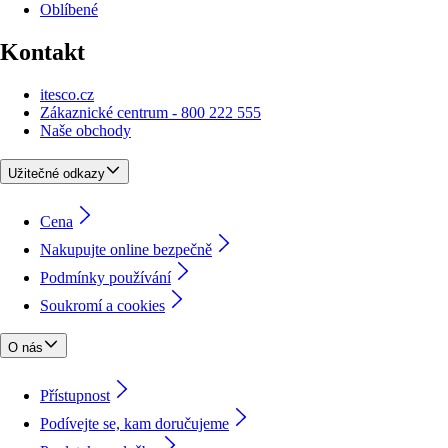
Oblíbené
Kontakt
itesco.cz
Zákaznické centrum - 800 222 555
Naše obchody
Užitečné odkazy
Cena
Nakupujte online bezpečně
Podmínky používání
Soukromí a cookies
O nás
Přístupnost
Podívejte se, kam doručujeme