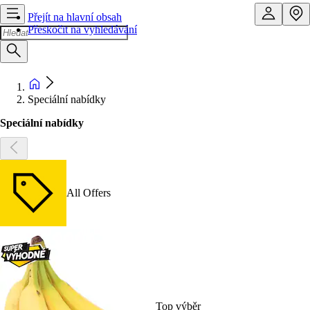
Přejít na hlavní obsah
Přeskočit na vyhledávání
Speciální nabídky
Speciální nabídky
All Offers
Top výběr