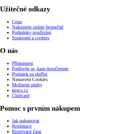
Užitečné odkazy
Cena
Nakupujte online bezpečně
Podmínky používání
Soukromí a cookies
O nás
Přístupnost
Podívejte se, kam doručujeme
Poplatek za službu
Nastavení Cookies
Možnosti platby
itesco.cz
Clubcard
Pomoc s prvním nákupem
Jak nakupovat
Registrace
Rezervace času