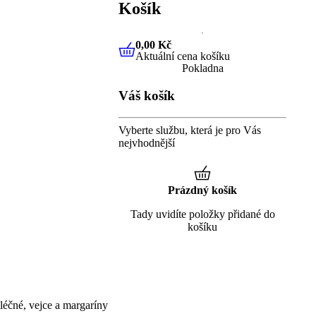
Košík
0,00 Kč
Aktuální cena košíku
0,00 Kč
Aktuální cena košíku
Pokladna
Váš košík
Vyberte službu, která je pro Vás
nejvhodnější
Prázdný košík
Tady uvidíte položky přidané do
košíku
éčné, vejce a margaríny