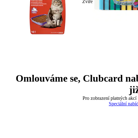
Zvíře
Omlouváme se, Clubcard nabíd
ji
Pro zobrazení platných akcí 
Speciální nabí