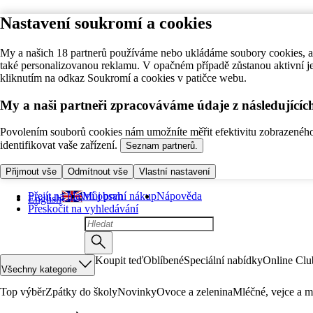
Nastavení soukromí a cookies
My a našich 18 partnerů používáme nebo ukládáme soubory cookies, ab
také personalizovanou reklamu. V opačném případě zůstanou aktivní j
kliknutím na odkaz Soukromí a cookies v patičce webu.
My a naši partneři zpracováváme údaje z následující
Povolením souborů cookies nám umožníte měřit efektivitu zobrazeného o
identifikovat vaše zařízení.
Seznam partnerů.
Přijmout vše
Odmítnout vše
Vlastní nastavení
Přejít na hlavní obsah
Můj první nákup
Nápověda
English
Přeskočit na vyhledávání
Koupit teď
Oblíbené
Speciální nabídky
Online Clu
Všechny kategorie
Top výběr
Zpátky do školy
Novinky
Ovoce a zelenina
Mléčné, vejce a m