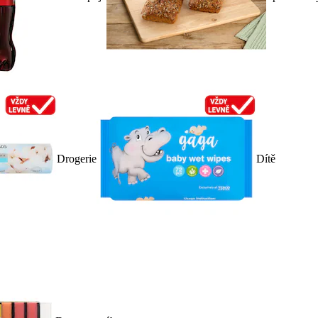
Drogerie
Dítě