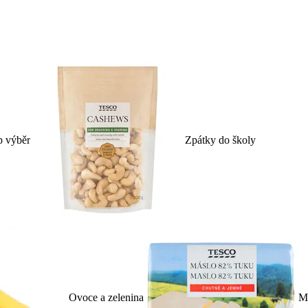
p výběr
Zpátky do školy
Ovoce a zelenina
Ml