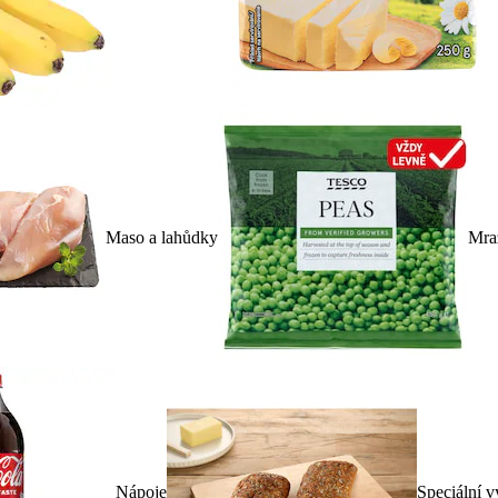
Maso a lahůdky
Mra
Nápoje
Speciální v