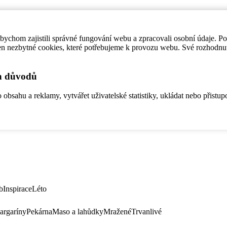
ychom zajistili správné fungování webu a zpracovali osobní údaje. P
en nezbytné cookies, které potřebujeme k provozu webu. Své rozhodnu
ch důvodů
bsahu a reklamy, vytvářet uživatelské statistiky, ukládat nebo přistup
b
Inspirace
Léto
argaríny
Pekárna
Maso a lahůdky
Mražené
Trvanlivé