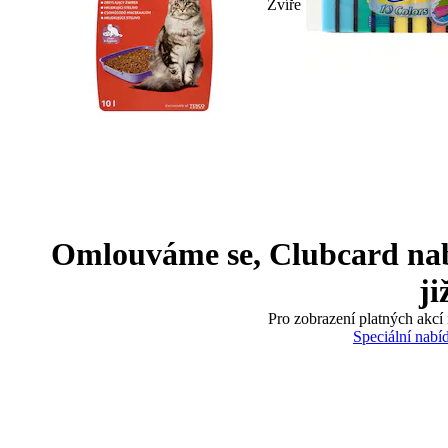
Zvíře
Omlouváme se, Clubcard nabíd
ji
Pro zobrazení platných akcí 
Speciální nabí