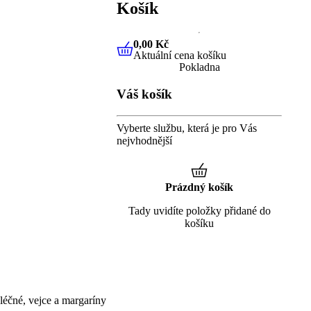
Košík
0,00 Kč
Aktuální cena košíku
0,00 Kč
Aktuální cena košíku
Pokladna
Váš košík
Vyberte službu, která je pro Vás
nejvhodnější
Prázdný košík
Tady uvidíte položky přidané do
košíku
éčné, vejce a margaríny