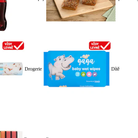
Drogerie
Dítě