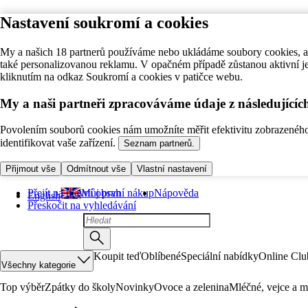
Nastavení soukromí a cookies
My a našich 18 partnerů používáme nebo ukládáme soubory cookies, ab
také personalizovanou reklamu. V opačném případě zůstanou aktivní j
kliknutím na odkaz Soukromí a cookies v patičce webu.
My a naši partneři zpracováváme údaje z následující
Povolením souborů cookies nám umožníte měřit efektivitu zobrazeného o
identifikovat vaše zařízení.
Seznam partnerů.
Přijmout vše
Odmítnout vše
Vlastní nastavení
Přejít na hlavní obsah
Můj první nákup
Nápověda
English
Přeskočit na vyhledávání
Koupit teď
Oblíbené
Speciální nabídky
Online Clu
Všechny kategorie
Top výběr
Zpátky do školy
Novinky
Ovoce a zelenina
Mléčné, vejce a m