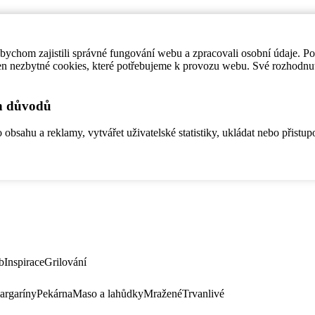
ychom zajistili správné fungování webu a zpracovali osobní údaje. P
en nezbytné cookies, které potřebujeme k provozu webu. Své rozhodnu
ch důvodů
bsahu a reklamy, vytvářet uživatelské statistiky, ukládat nebo přistup
b
Inspirace
Grilování
argaríny
Pekárna
Maso a lahůdky
Mražené
Trvanlivé