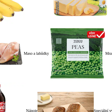
Maso a lahůdky
Mra
Nápoje
Speciální v