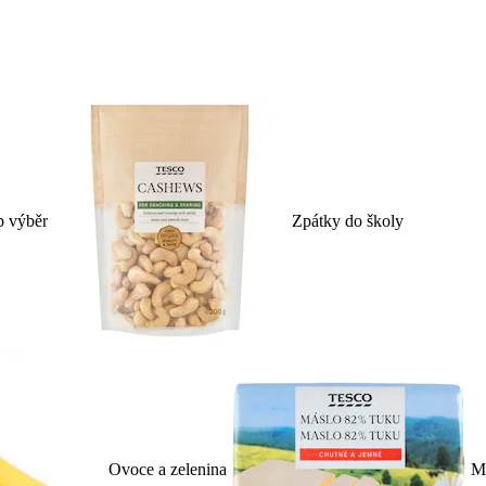
p výběr
Zpátky do školy
Ovoce a zelenina
Ml