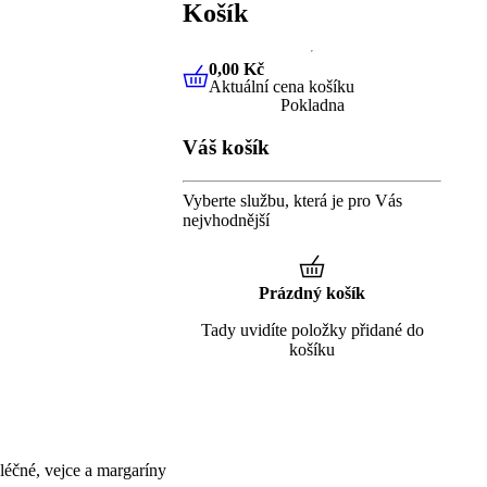
Košík
0,00 Kč
Aktuální cena košíku
0,00 Kč
Aktuální cena košíku
Pokladna
Váš košík
Vyberte službu, která je pro Vás
nejvhodnější
Prázdný košík
Tady uvidíte položky přidané do
košíku
éčné, vejce a margaríny