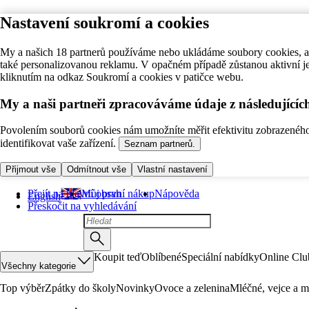
Nastavení soukromí a cookies
My a našich 18 partnerů používáme nebo ukládáme soubory cookies, ab
také personalizovanou reklamu. V opačném případě zůstanou aktivní j
kliknutím na odkaz Soukromí a cookies v patičce webu.
My a naši partneři zpracováváme údaje z následující
Povolením souborů cookies nám umožníte měřit efektivitu zobrazeného o
identifikovat vaše zařízení.
Seznam partnerů.
Přijmout vše
Odmítnout vše
Vlastní nastavení
Přejít na hlavní obsah
Můj první nákup
Nápověda
English
Přeskočit na vyhledávání
Koupit teď
Oblíbené
Speciální nabídky
Online Clu
Všechny kategorie
Top výběr
Zpátky do školy
Novinky
Ovoce a zelenina
Mléčné, vejce a m