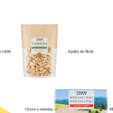
p výběr
Zpátky do školy
Ovoce a zelenina
Ml