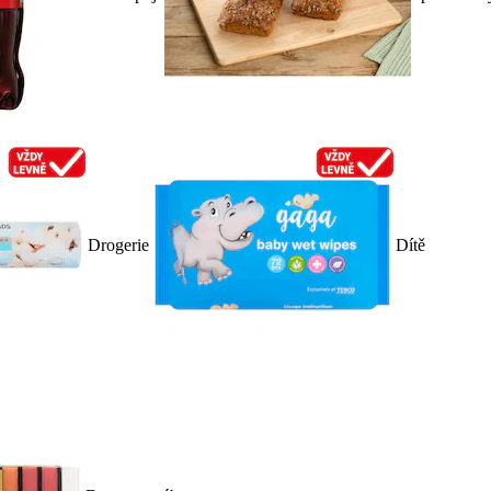
Drogerie
Dítě