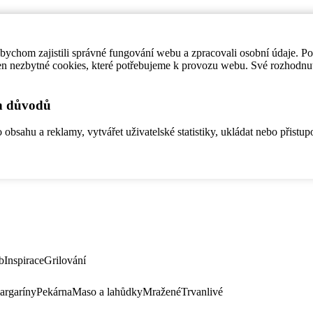
ychom zajistili správné fungování webu a zpracovali osobní údaje. P
en nezbytné cookies, které potřebujeme k provozu webu. Své rozhodnu
ch důvodů
bsahu a reklamy, vytvářet uživatelské statistiky, ukládat nebo přistup
b
Inspirace
Grilování
argaríny
Pekárna
Maso a lahůdky
Mražené
Trvanlivé