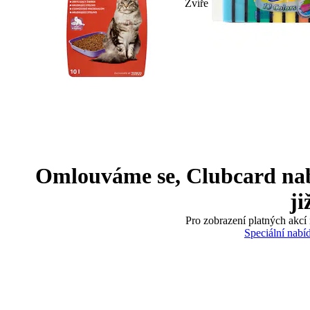
Zvíře
Omlouváme se, Clubcard nabíd
ji
Pro zobrazení platných akcí 
Speciální nabí