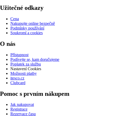
Užitečné odkazy
Cena
Nakupujte online bezpečně
Podmínky používání
Soukromí a cookies
O nás
Přístupnost
Podívejte se, kam doručujeme
Poplatek za službu
Nastavení Cookies
Možnosti platby
itesco.cz
Clubcard
Pomoc s prvním nákupem
Jak nakupovat
Registrace
Rezervace času