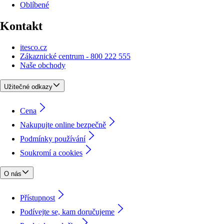
Oblíbené
Kontakt
itesco.cz
Zákaznické centrum - 800 222 555
Naše obchody
Užitečné odkazy
Cena
Nakupujte online bezpečně
Podmínky používání
Soukromí a cookies
O nás
Přístupnost
Podívejte se, kam doručujeme