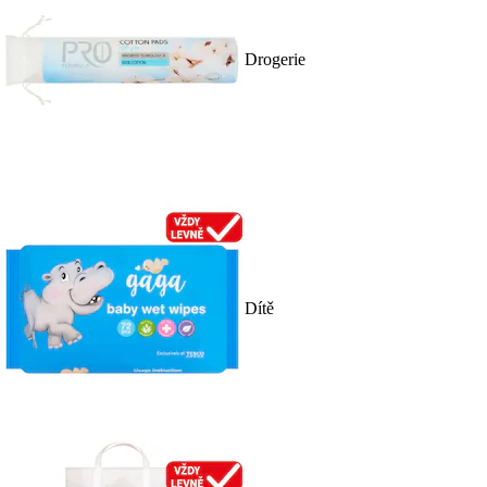
Drogerie
Dítě