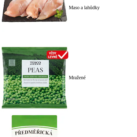
Maso a lahůdky
Mražené