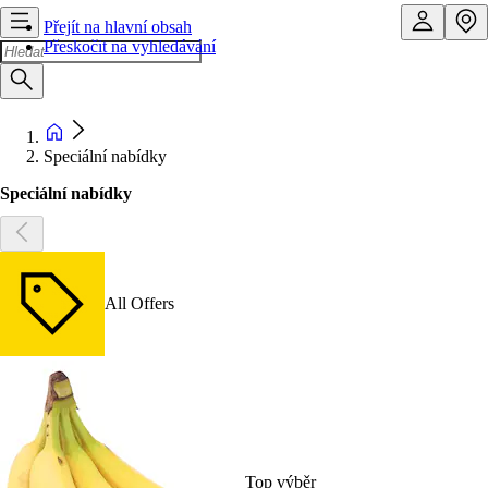
Přejít na hlavní obsah
Přeskočit na vyhledávání
Speciální nabídky
Speciální nabídky
All Offers
Top výběr