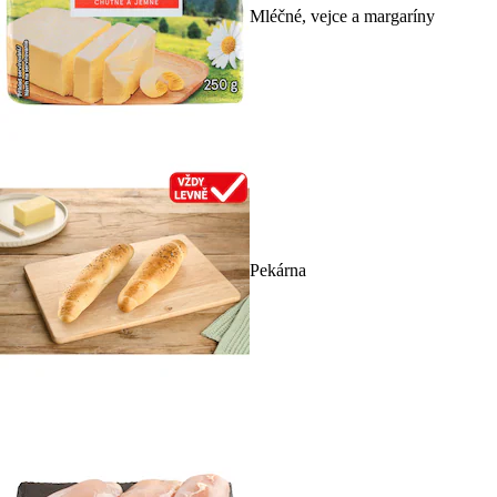
Mléčné, vejce a margaríny
Pekárna