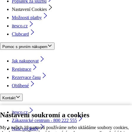
Poplatek za službu
Nastavení Cookies
Možnosti platby
itesco.cz
Clubcard
Pomoc s prvním nákupem
Jak nakupovat
Registrace
Rezervace času
Oblíbené
Kontakt
itesco.cz
Nastavení soukromí a cookies
Zákaznické centrum - 800 222 555
My a našich 18 partnerů používáme nebo ukládáme soubory cookies,
Naše obchody