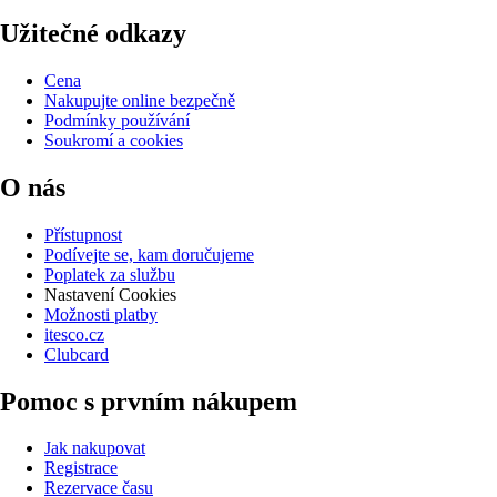
Užitečné odkazy
Cena
Nakupujte online bezpečně
Podmínky používání
Soukromí a cookies
O nás
Přístupnost
Podívejte se, kam doručujeme
Poplatek za službu
Nastavení Cookies
Možnosti platby
itesco.cz
Clubcard
Pomoc s prvním nákupem
Jak nakupovat
Registrace
Rezervace času