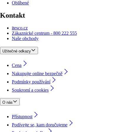
Oblíbené
Kontakt
itesco.cz
Zákaznické centrum - 800 222 555
Naše obchody
Užitečné odkazy
Cena
Nakupujte online bezpečně
Podmínky používání
Soukromí a cookies
O nás
Přístupnost
Podívejte se, kam doručujeme