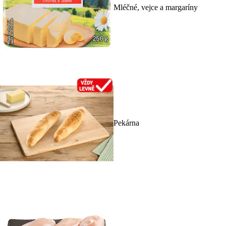
Mléčné, vejce a margaríny
Pekárna