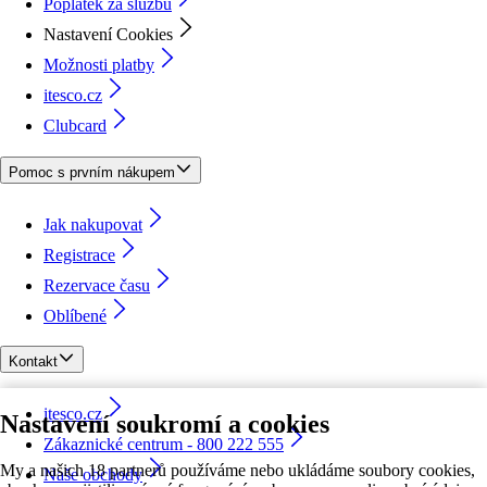
Poplatek za službu
Nastavení Cookies
Možnosti platby
itesco.cz
Clubcard
Pomoc s prvním nákupem
Jak nakupovat
Registrace
Rezervace času
Oblíbené
Kontakt
itesco.cz
Nastavení soukromí a cookies
Zákaznické centrum - 800 222 555
My a našich 18 partnerů používáme nebo ukládáme soubory cookies,
Naše obchody