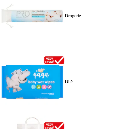
Drogerie
Dítě