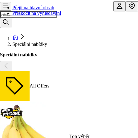
Přejít na hlavní obsah
Přeskočit na vyhledávání
Speciální nabídky
Speciální nabídky
All Offers
Top výběr