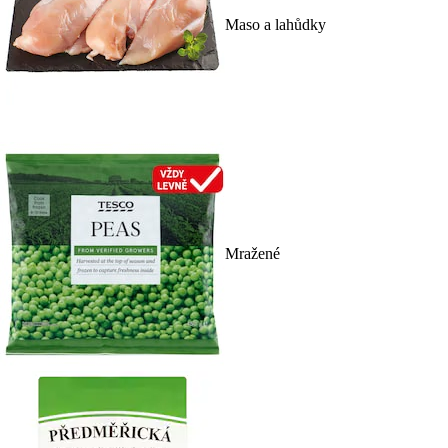
Maso a lahůdky
Mražené