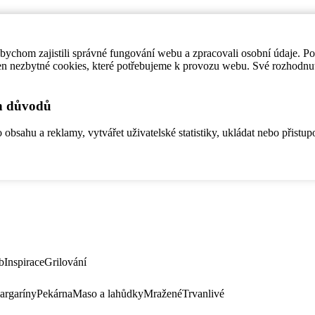
ychom zajistili správné fungování webu a zpracovali osobní údaje. P
en nezbytné cookies, které potřebujeme k provozu webu. Své rozhodnu
ch důvodů
bsahu a reklamy, vytvářet uživatelské statistiky, ukládat nebo přistup
b
Inspirace
Grilování
argaríny
Pekárna
Maso a lahůdky
Mražené
Trvanlivé