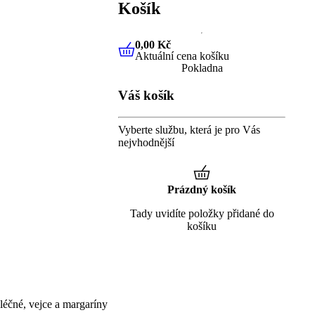
Košík
0,00 Kč
Aktuální cena košíku
0,00 Kč
Aktuální cena košíku
Pokladna
Váš košík
Vyberte službu, která je pro Vás
nejvhodnější
Prázdný košík
Tady uvidíte položky přidané do
košíku
éčné, vejce a margaríny