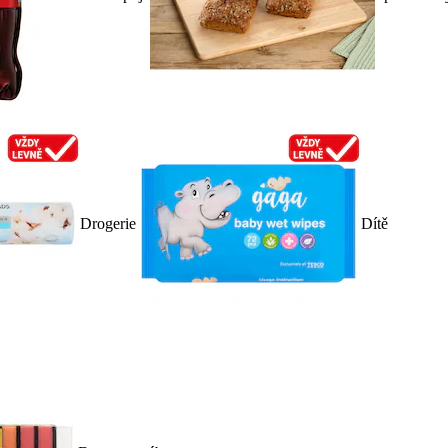
Drogerie
Dítě