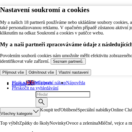
Nastavení soukromí a cookies
My a našich 18 partnerů používáme nebo ukládáme soubory cookies, ab
také personalizovanou reklamu. V opačném případě zůstanou aktivní j
kliknutím na odkaz Soukromí a cookies v patičce webu.
My a naši partneři zpracováváme údaje z následující
Povolením souborů cookies nám umožníte měřit efektivitu zobrazeného o
identifikovat vaše zařízení.
Seznam partnerů.
Přijmout vše
Odmítnout vše
Vlastní nastavení
Přejít na hlavní obsah
Můj první nákup
Nápověda
English
Přeskočit na vyhledávání
Koupit teď
Oblíbené
Speciální nabídky
Online Clu
Všechny kategorie
Top výběr
Zpátky do školy
Novinky
Ovoce a zelenina
Mléčné, vejce a m