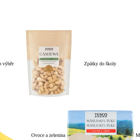
p výběr
Zpátky do školy
Ovoce a zelenina
Ml