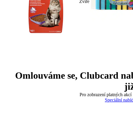
Zvíře
Omlouváme se, Clubcard nabíd
ji
Pro zobrazení platných akcí 
Speciální nabí