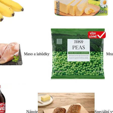
Maso a lahůdky
Mra
Nápoje
Speciální v