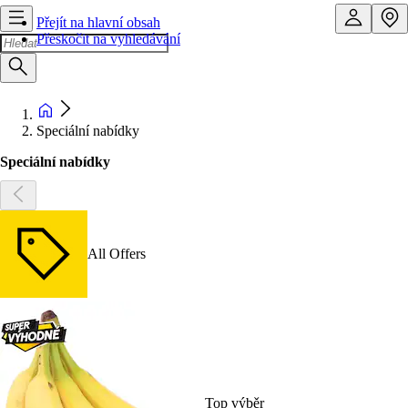
Přejít na hlavní obsah
Přeskočit na vyhledávání
Speciální nabídky
Speciální nabídky
All Offers
Top výběr