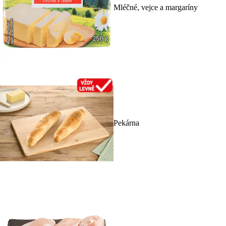
Mléčné, vejce a margaríny
Pekárna