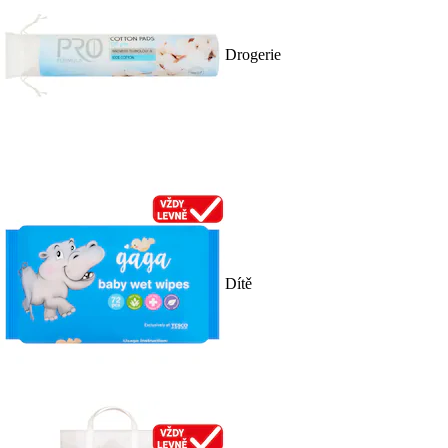
Drogerie
Dítě