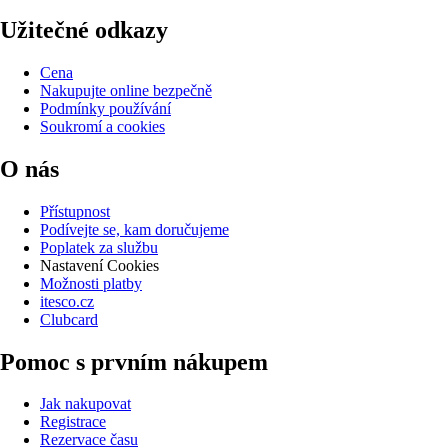
Užitečné odkazy
Cena
Nakupujte online bezpečně
Podmínky používání
Soukromí a cookies
O nás
Přístupnost
Podívejte se, kam doručujeme
Poplatek za službu
Nastavení Cookies
Možnosti platby
itesco.cz
Clubcard
Pomoc s prvním nákupem
Jak nakupovat
Registrace
Rezervace času