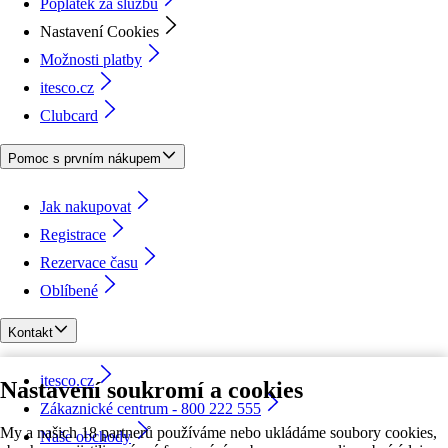
Poplatek za službu
Nastavení Cookies
Možnosti platby
itesco.cz
Clubcard
Pomoc s prvním nákupem
Jak nakupovat
Registrace
Rezervace času
Oblíbené
Kontakt
itesco.cz
Nastavení soukromí a cookies
Zákaznické centrum - 800 222 555
My a našich 18 partnerů používáme nebo ukládáme soubory cookies,
Naše obchody