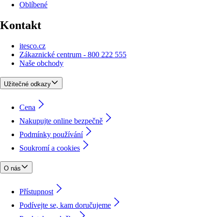
Oblíbené
Kontakt
itesco.cz
Zákaznické centrum - 800 222 555
Naše obchody
Užitečné odkazy
Cena
Nakupujte online bezpečně
Podmínky používání
Soukromí a cookies
O nás
Přístupnost
Podívejte se, kam doručujeme