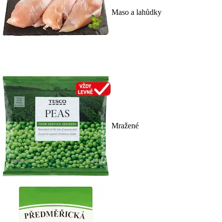
Maso a lahůdky
Mražené