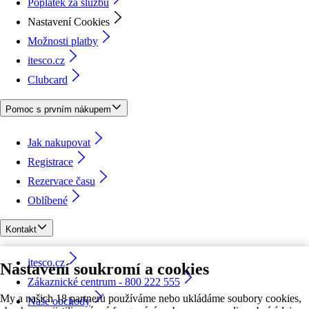
Poplatek za službu
Nastavení Cookies
Možnosti platby
itesco.cz
Clubcard
Pomoc s prvním nákupem
Jak nakupovat
Registrace
Rezervace času
Oblíbené
Kontakt
itesco.cz
Nastavení soukromí a cookies
Zákaznické centrum - 800 222 555
My a našich 18 partnerů používáme nebo ukládáme soubory cookies,
Naše obchody