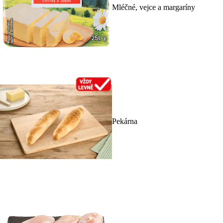
Mléčné, vejce a margaríny
Pekárna