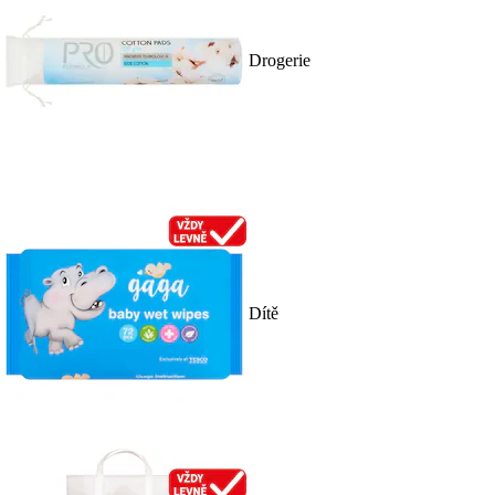
Drogerie
Dítě