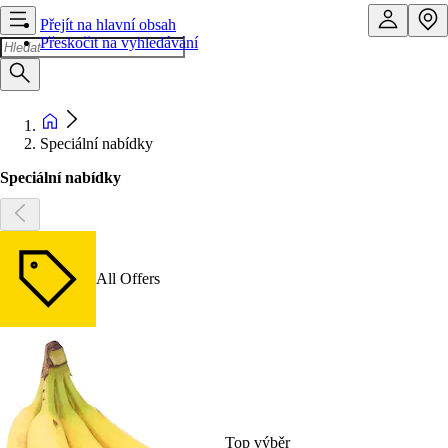
Přejít na hlavní obsah
Přeskočit na vyhledávání
Speciální nabídky
Speciální nabídky
All Offers
Top výběr