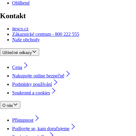
Oblíbené
Kontakt
itesco.cz
Zákaznické centrum - 800 222 555
Naše obchody
Užitečné odkazy
Cena
Nakupujte online bezpečně
Podmínky používání
Soukromí a cookies
O nás
Přístupnost
Podívejte se, kam doručujeme