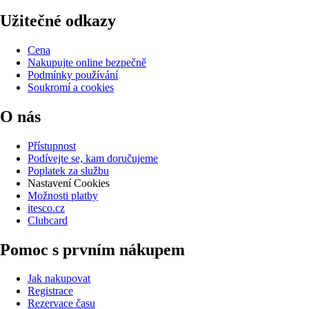
Užitečné odkazy
Cena
Nakupujte online bezpečně
Podmínky používání
Soukromí a cookies
O nás
Přístupnost
Podívejte se, kam doručujeme
Poplatek za službu
Nastavení Cookies
Možnosti platby
itesco.cz
Clubcard
Pomoc s prvním nákupem
Jak nakupovat
Registrace
Rezervace času