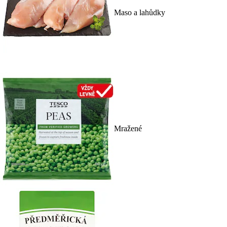
Maso a lahůdky
Mražené