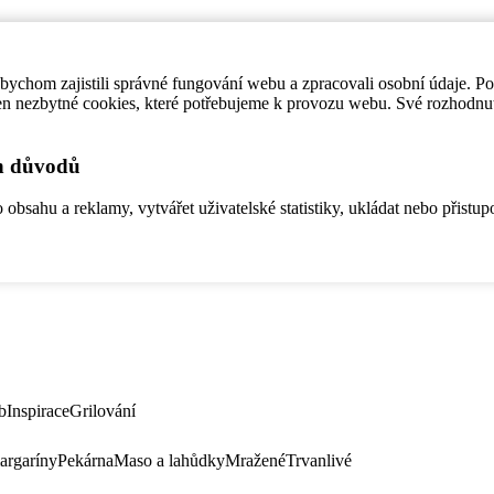
ychom zajistili správné fungování webu a zpracovali osobní údaje. P
en nezbytné cookies, které potřebujeme k provozu webu. Své rozhodnu
ch důvodů
bsahu a reklamy, vytvářet uživatelské statistiky, ukládat nebo přistup
b
Inspirace
Grilování
argaríny
Pekárna
Maso a lahůdky
Mražené
Trvanlivé