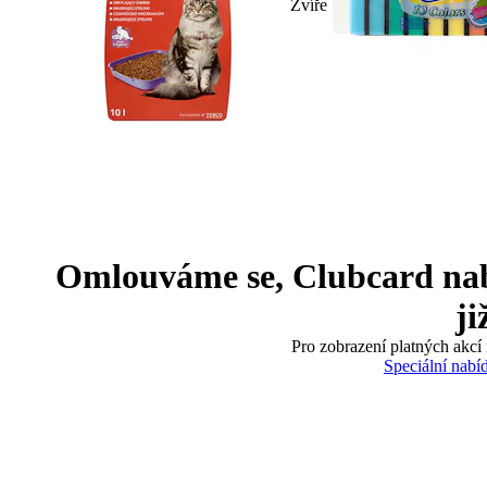
Zvíře
Omlouváme se, Clubcard nabíd
ji
Pro zobrazení platných akcí 
Speciální nabí