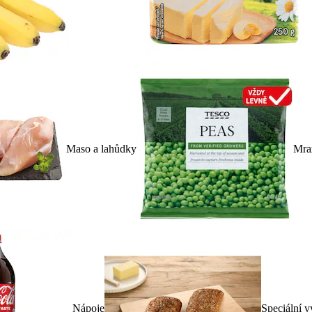
Maso a lahůdky
Mra
Nápoje
Speciální v