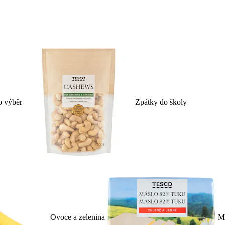
p výběr
Zpátky do školy
Ovoce a zelenina
Ml