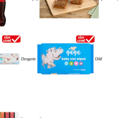
Drogerie
Dítě