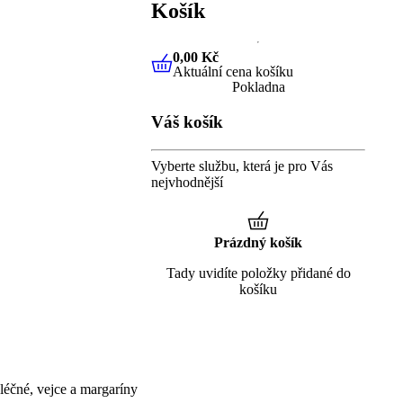
Košík
0,00 Kč
Aktuální cena košíku
0,00 Kč
Aktuální cena košíku
Pokladna
Váš košík
Vyberte službu, která je pro Vás
nejvhodnější
Prázdný košík
Tady uvidíte položky přidané do
košíku
éčné, vejce a margaríny