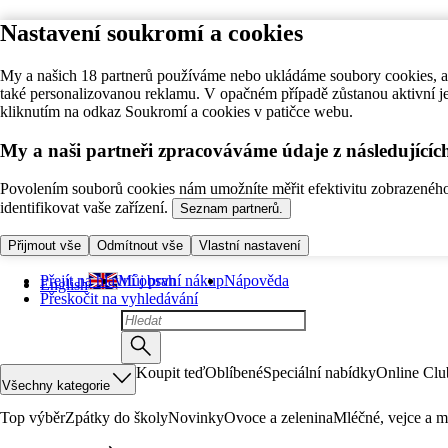
Nastavení soukromí a cookies
My a našich 18 partnerů používáme nebo ukládáme soubory cookies, ab
také personalizovanou reklamu. V opačném případě zůstanou aktivní j
kliknutím na odkaz Soukromí a cookies v patičce webu.
My a naši partneři zpracováváme údaje z následující
Povolením souborů cookies nám umožníte měřit efektivitu zobrazeného o
identifikovat vaše zařízení.
Seznam partnerů.
Přijmout vše
Odmítnout vše
Vlastní nastavení
Přejít na hlavní obsah
Můj první nákup
Nápověda
English
Přeskočit na vyhledávání
Koupit teď
Oblíbené
Speciální nabídky
Online Clu
Všechny kategorie
Top výběr
Zpátky do školy
Novinky
Ovoce a zelenina
Mléčné, vejce a m