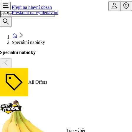
Přejít na hlavní obsah
Přeskočit na vyhledávání
Speciální nabídky
Speciální nabídky
All Offers
Top výběr