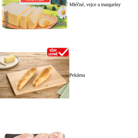
Mléčné, vejce a margaríny
Pekárna