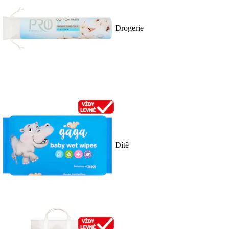
Drogerie
Dítě