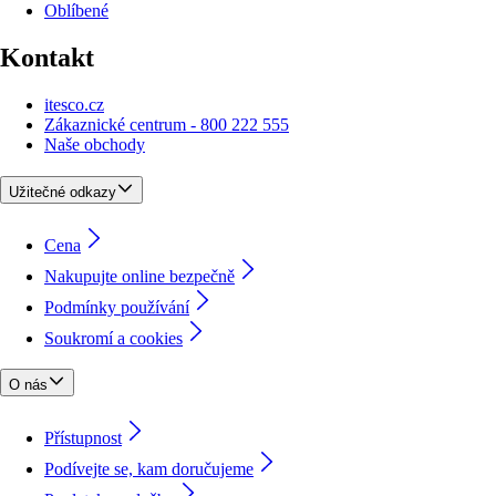
Oblíbené
Kontakt
itesco.cz
Zákaznické centrum - 800 222 555
Naše obchody
Užitečné odkazy
Cena
Nakupujte online bezpečně
Podmínky používání
Soukromí a cookies
O nás
Přístupnost
Podívejte se, kam doručujeme