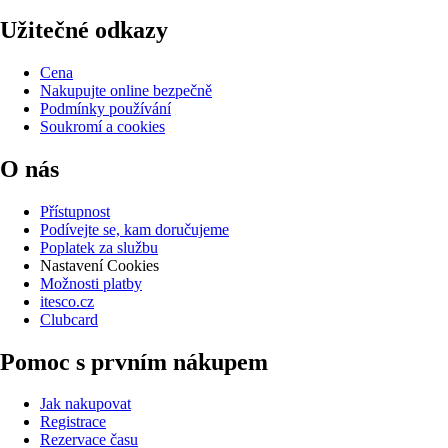
Užitečné odkazy
Cena
Nakupujte online bezpečně
Podmínky používání
Soukromí a cookies
O nás
Přístupnost
Podívejte se, kam doručujeme
Poplatek za službu
Nastavení Cookies
Možnosti platby
itesco.cz
Clubcard
Pomoc s prvním nákupem
Jak nakupovat
Registrace
Rezervace času