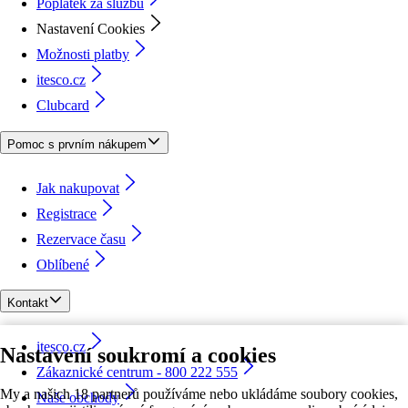
Poplatek za službu
Nastavení Cookies
Možnosti platby
itesco.cz
Clubcard
Pomoc s prvním nákupem
Jak nakupovat
Registrace
Rezervace času
Oblíbené
Kontakt
itesco.cz
Nastavení soukromí a cookies
Zákaznické centrum - 800 222 555
My a našich 18 partnerů používáme nebo ukládáme soubory cookies,
Naše obchody