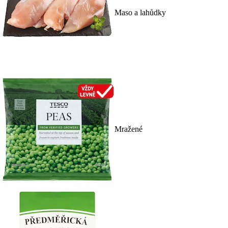
Maso a lahůdky
Mražené