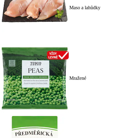
Maso a lahůdky
Mražené