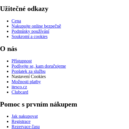
Užitečné odkazy
Cena
Nakupujte online bezpečně
Podmínky používání
Soukromí a cookies
O nás
Přístupnost
Podívejte se, kam doručujeme
Poplatek za službu
Nastavení Cookies
Možnosti platby
itesco.cz
Clubcard
Pomoc s prvním nákupem
Jak nakupovat
Registrace
Rezervace času