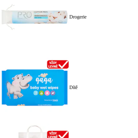
Drogerie
Dítě