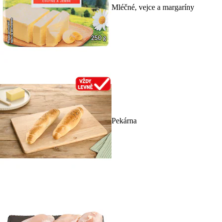
Mléčné, vejce a margaríny
Pekárna