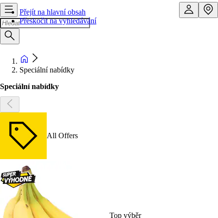
Přejít na hlavní obsah
Přeskočit na vyhledávání
Speciální nabídky
Speciální nabídky
All Offers
Top výběr