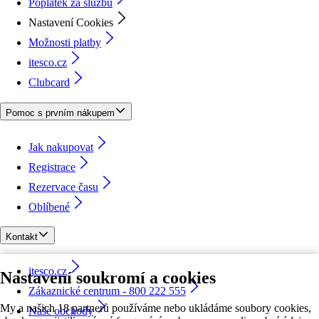
Poplatek za službu
Nastavení Cookies
Možnosti platby
itesco.cz
Clubcard
Pomoc s prvním nákupem
Jak nakupovat
Registrace
Rezervace času
Oblíbené
Kontakt
itesco.cz
Nastavení soukromí a cookies
Zákaznické centrum - 800 222 555
My a našich 18 partnerů používáme nebo ukládáme soubory cookies,
Naše obchody