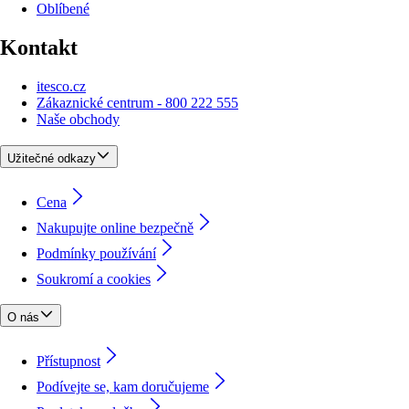
Oblíbené
Kontakt
itesco.cz
Zákaznické centrum - 800 222 555
Naše obchody
Užitečné odkazy
Cena
Nakupujte online bezpečně
Podmínky používání
Soukromí a cookies
O nás
Přístupnost
Podívejte se, kam doručujeme