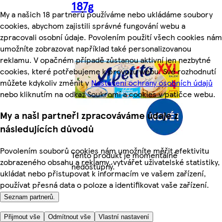
187g
My a našich 18 partnerů používáme nebo ukládáme soubory
cookies, abychom zajistili správné fungování webu a
zpracovali osobní údaje. Povolením použití všech cookies nám
umožníte zobrazovat například také personalizovanou
reklamu. V opačném případě zůstanou aktivní jen nezbytné
cookies, které potřebujeme k provozu webu. Své rozhodnutí
můžete kdykoliv změnit v
Nastavení ochrany osobních údajů
nebo kliknutím na odkaz Soukromí a cookies v patičce webu.
My a naši partneři zpracováváme údaje z
následujících důvodů
Povolením souborů cookies nám umožníte měřit efektivitu
Tento produkt je momentálně
zobrazeného obsahu a reklamy, vytvářet uživatelské statistiky,
nedostupný.
ukládat nebo přistupovat k informacím ve vašem zařízení,
používat přesná data o poloze a identifikovat vaše zařízení.
Seznam partnerů.
Přijmout vše
Odmítnout vše
Vlastní nastavení