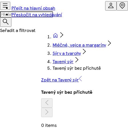
Přejít na hlavní obsah
Přeskočit na vyhledávání
Mléčné, vejce a margaríny
Sýry a tvarohy
Tavený sýr
Tavený sýr bez příchutě
Zpět na Tavený sýr
Tavený sýr bez příchutě
0 items