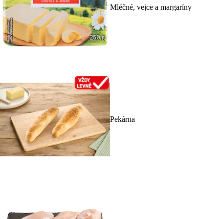
Mléčné, vejce a margaríny
Pekárna