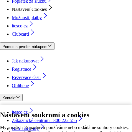
Poplatek za službu
Nastavení Cookies
Možnosti platby
itesco.cz
Clubcard
Pomoc s prvním nákupem
Jak nakupovat
Registrace
Rezervace času
Oblíbené
Kontakt
itesco.cz
Nastavení soukromí a cookies
Zákaznické centrum - 800 222 555
My a našich 18 partnerů používáme nebo ukládáme soubory cookies,
Naše obchody