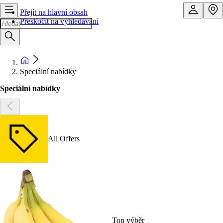
Přejít na hlavní obsah
Přeskočit na vyhledávání
Speciální nabídky
Speciální nabídky
All Offers
Top výběr