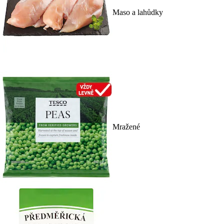
Maso a lahůdky
Mražené