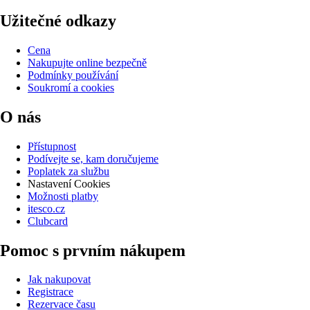
Užitečné odkazy
Cena
Nakupujte online bezpečně
Podmínky používání
Soukromí a cookies
O nás
Přístupnost
Podívejte se, kam doručujeme
Poplatek za službu
Nastavení Cookies
Možnosti platby
itesco.cz
Clubcard
Pomoc s prvním nákupem
Jak nakupovat
Registrace
Rezervace času