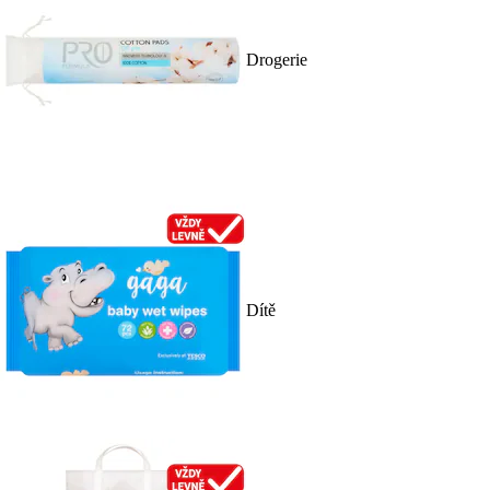
Drogerie
Dítě