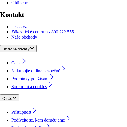
Oblíbené
Kontakt
itesco.cz
Zákaznické centrum - 800 222 555
Naše obchody
Užitečné odkazy
Cena
Nakupujte online bezpečně
Podmínky používání
Soukromí a cookies
O nás
Přístupnost
Podívejte se, kam doručujeme