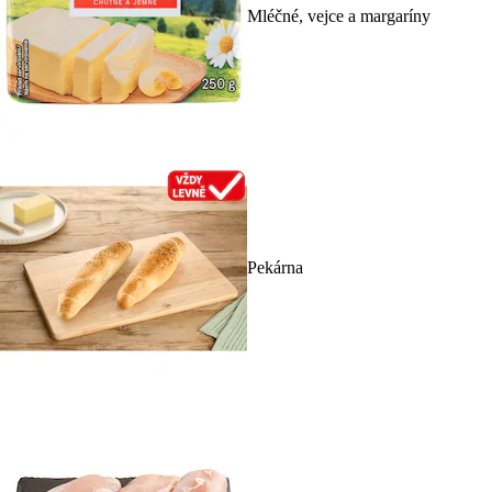
Mléčné, vejce a margaríny
Pekárna