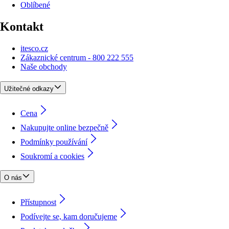
Oblíbené
Kontakt
itesco.cz
Zákaznické centrum - 800 222 555
Naše obchody
Užitečné odkazy
Cena
Nakupujte online bezpečně
Podmínky používání
Soukromí a cookies
O nás
Přístupnost
Podívejte se, kam doručujeme