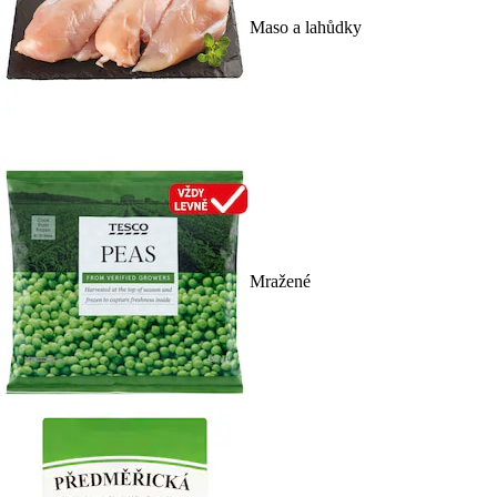
Maso a lahůdky
Mražené