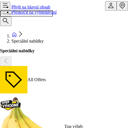
Přejít na hlavní obsah
Přeskočit na vyhledávání
Speciální nabídky
Speciální nabídky
All Offers
Top výběr