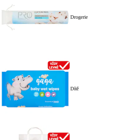
Drogerie
Dítě