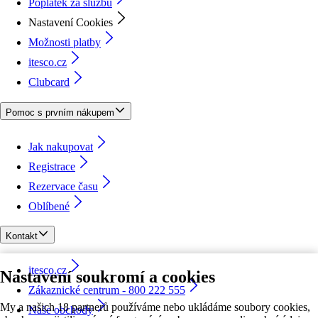
Poplatek za službu
Nastavení Cookies
Možnosti platby
itesco.cz
Clubcard
Pomoc s prvním nákupem
Jak nakupovat
Registrace
Rezervace času
Oblíbené
Kontakt
itesco.cz
Nastavení soukromí a cookies
Zákaznické centrum - 800 222 555
My a našich 18 partnerů používáme nebo ukládáme soubory cookies,
Naše obchody