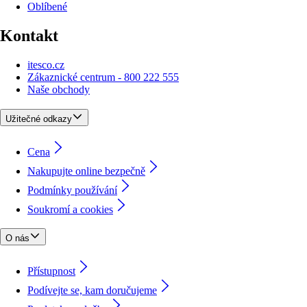
Oblíbené
Kontakt
itesco.cz
Zákaznické centrum - 800 222 555
Naše obchody
Užitečné odkazy
Cena
Nakupujte online bezpečně
Podmínky používání
Soukromí a cookies
O nás
Přístupnost
Podívejte se, kam doručujeme