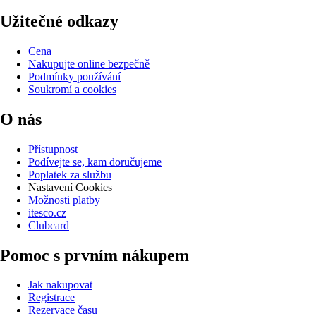
Užitečné odkazy
Cena
Nakupujte online bezpečně
Podmínky používání
Soukromí a cookies
O nás
Přístupnost
Podívejte se, kam doručujeme
Poplatek za službu
Nastavení Cookies
Možnosti platby
itesco.cz
Clubcard
Pomoc s prvním nákupem
Jak nakupovat
Registrace
Rezervace času