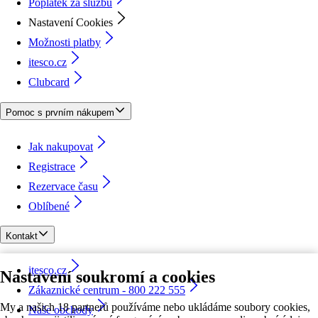
Poplatek za službu
Nastavení Cookies
Možnosti platby
itesco.cz
Clubcard
Pomoc s prvním nákupem
Jak nakupovat
Registrace
Rezervace času
Oblíbené
Kontakt
itesco.cz
Nastavení soukromí a cookies
Zákaznické centrum - 800 222 555
My a našich 18 partnerů používáme nebo ukládáme soubory cookies,
Naše obchody