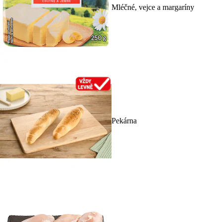
Mléčné, vejce a margaríny
Pekárna