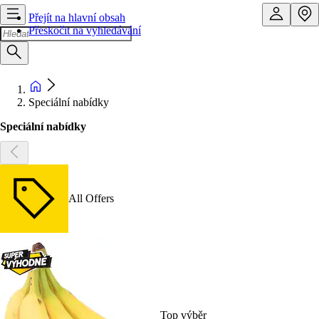
Přejít na hlavní obsah
Přeskočit na vyhledávání
Speciální nabídky
Speciální nabídky
All Offers
Top výběr