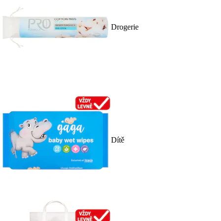
Drogerie
Dítě