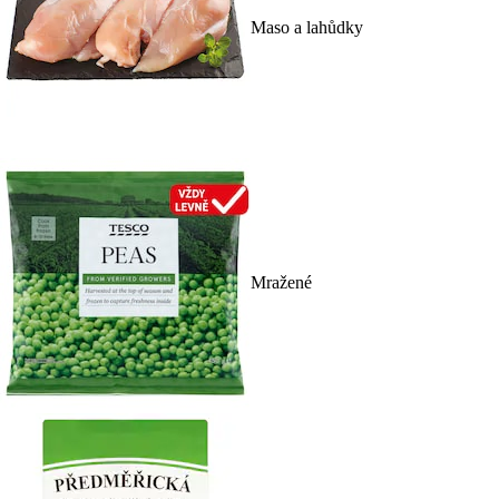
Maso a lahůdky
Mražené