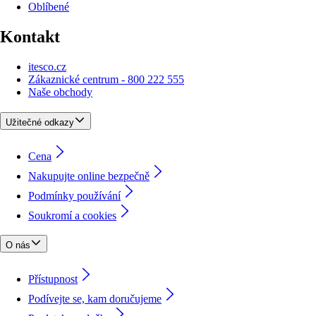
Oblíbené
Kontakt
itesco.cz
Zákaznické centrum - 800 222 555
Naše obchody
Užitečné odkazy
Cena
Nakupujte online bezpečně
Podmínky používání
Soukromí a cookies
O nás
Přístupnost
Podívejte se, kam doručujeme