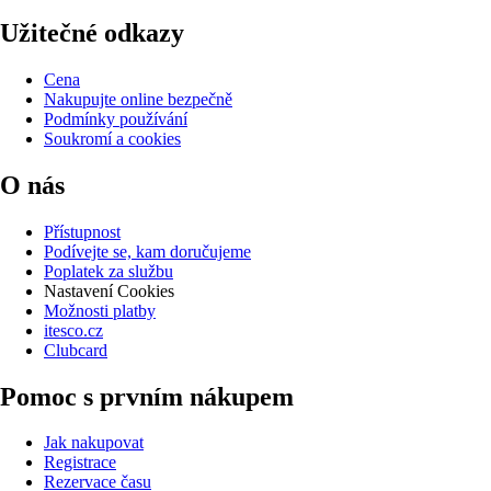
Užitečné odkazy
Cena
Nakupujte online bezpečně
Podmínky používání
Soukromí a cookies
O nás
Přístupnost
Podívejte se, kam doručujeme
Poplatek za službu
Nastavení Cookies
Možnosti platby
itesco.cz
Clubcard
Pomoc s prvním nákupem
Jak nakupovat
Registrace
Rezervace času