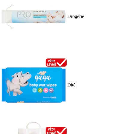
Drogerie
Dítě