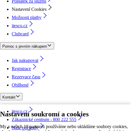
Poplatek za službu
Nastavení Cookies
Možnosti platby
itesco.cz
Clubcard
Pomoc s prvním nákupem
Jak nakupovat
Registrace
Rezervace času
Oblíbené
Kontakt
itesco.cz
Nastavení soukromí a cookies
Zákaznické centrum - 800 222 555
My a našich 18 partnerů používáme nebo ukládáme soubory cookies,
Naše obchody