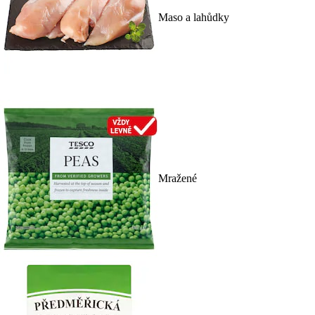
Maso a lahůdky
Mražené