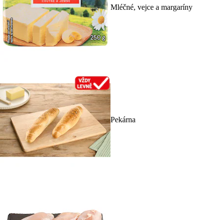
Mléčné, vejce a margaríny
Pekárna