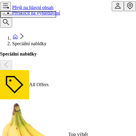
Přejít na hlavní obsah
Přeskočit na vyhledávání
Speciální nabídky
Speciální nabídky
All Offers
Top výběr