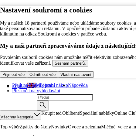
Nastavení soukromí a cookies
My a našich 18 partnerů používáme nebo ukládáme soubory cookies, ab
také personalizovanou reklamu. V opačném případě zůstanou aktivní j
kliknutím na odkaz Soukromí a cookies v patičce webu.
My a naši partneři zpracováváme údaje z následující
Povolením souborů cookies nám umožníte měřit efektivitu zobrazeného o
identifikovat vaše zařízení.
Seznam partnerů.
Přijmout vše
Odmítnout vše
Vlastní nastavení
Přejít na hlavní obsah
Můj první nákup
Nápověda
English
Přeskočit na vyhledávání
Koupit teď
Oblíbené
Speciální nabídky
Online Clu
Všechny kategorie
Top výběr
Zpátky do školy
Novinky
Ovoce a zelenina
Mléčné, vejce a m