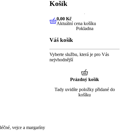
Košík
0,00 Kč
Aktuální cena košíku
0,00 Kč
Aktuální cena košíku
Pokladna
Váš košík
Vyberte službu, která je pro Vás
nejvhodnější
Prázdný košík
Tady uvidíte položky přidané do
košíku
éčné, vejce a margaríny