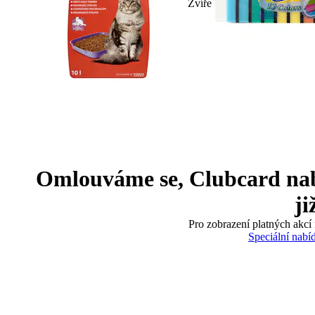
Zvíře
Omlouváme se, Clubcard nabíd
ji
Pro zobrazení platných akcí 
Speciální nabí