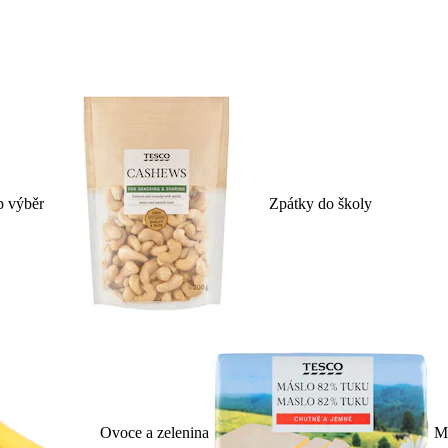
p výběr
Zpátky do školy
Ovoce a zelenina
Ml