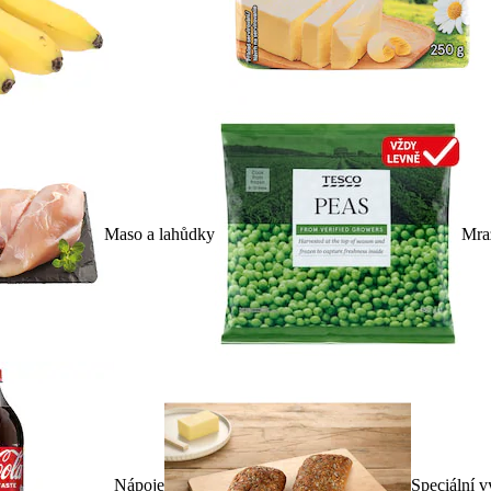
Maso a lahůdky
Mra
Nápoje
Speciální v