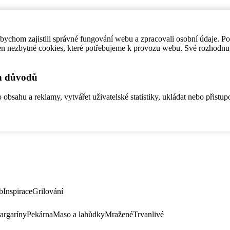
ychom zajistili správné fungování webu a zpracovali osobní údaje. P
en nezbytné cookies, které potřebujeme k provozu webu. Své rozhodnu
ch důvodů
bsahu a reklamy, vytvářet uživatelské statistiky, ukládat nebo přistup
b
Inspirace
Grilování
argaríny
Pekárna
Maso a lahůdky
Mražené
Trvanlivé