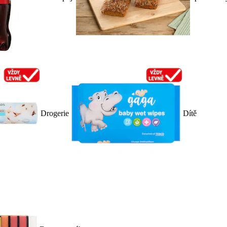
Drogerie
Dítě