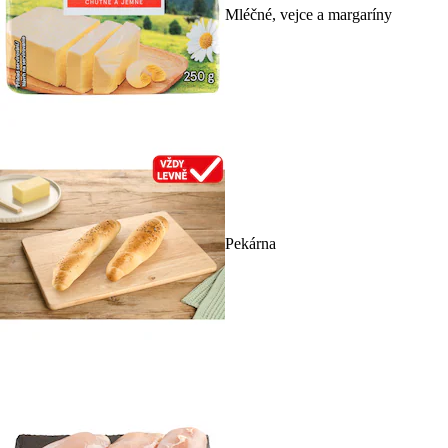
Mléčné, vejce a margaríny
Pekárna