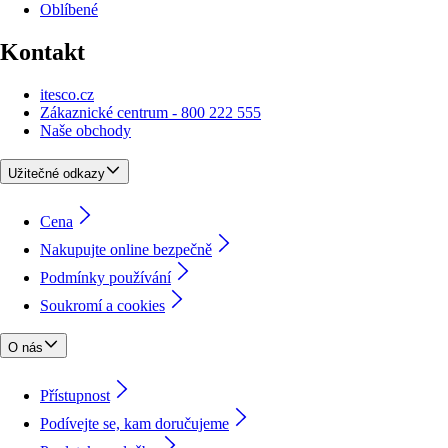
Oblíbené
Kontakt
itesco.cz
Zákaznické centrum - 800 222 555
Naše obchody
Užitečné odkazy
Cena
Nakupujte online bezpečně
Podmínky používání
Soukromí a cookies
O nás
Přístupnost
Podívejte se, kam doručujeme