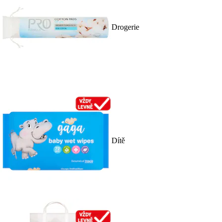
Drogerie
Dítě