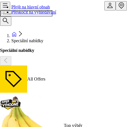
Přejít na hlavní obsah
Přeskočit na vyhledávání
Speciální nabídky
Speciální nabídky
All Offers
Top výběr