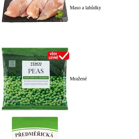
Maso a lahůdky
Mražené