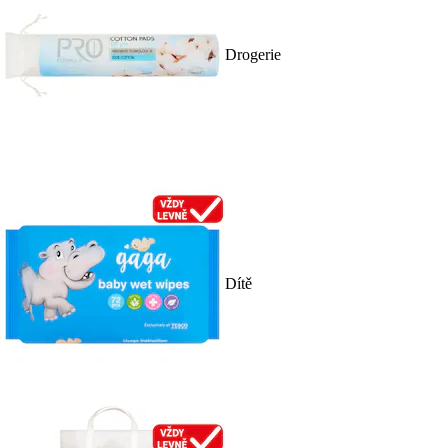
Drogerie
Dítě