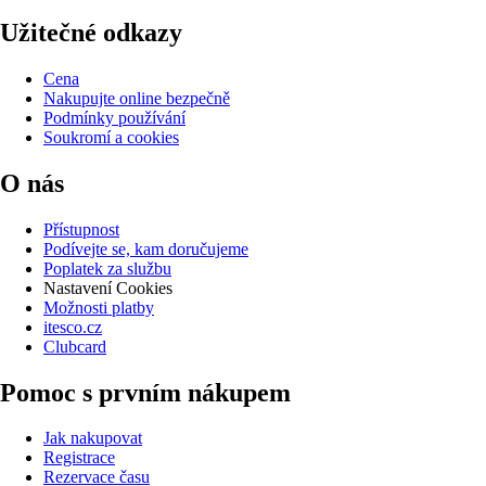
Užitečné odkazy
Cena
Nakupujte online bezpečně
Podmínky používání
Soukromí a cookies
O nás
Přístupnost
Podívejte se, kam doručujeme
Poplatek za službu
Nastavení Cookies
Možnosti platby
itesco.cz
Clubcard
Pomoc s prvním nákupem
Jak nakupovat
Registrace
Rezervace času