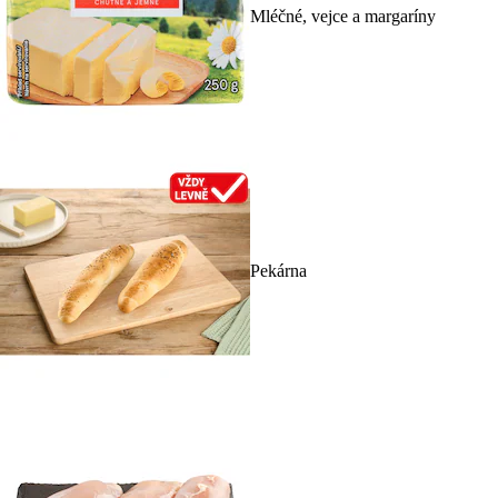
Mléčné, vejce a margaríny
Pekárna