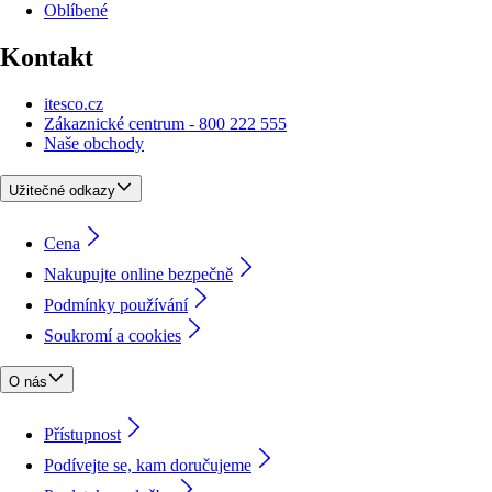
Oblíbené
Kontakt
itesco.cz
Zákaznické centrum - 800 222 555
Naše obchody
Užitečné odkazy
Cena
Nakupujte online bezpečně
Podmínky používání
Soukromí a cookies
O nás
Přístupnost
Podívejte se, kam doručujeme