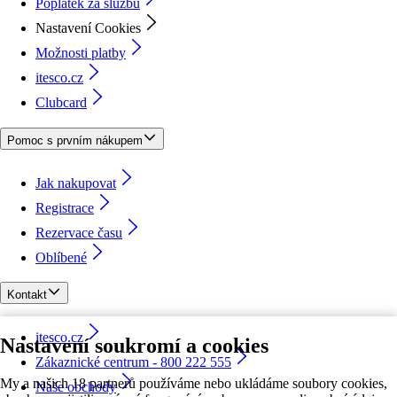
Poplatek za službu
Nastavení Cookies
Možnosti platby
itesco.cz
Clubcard
Pomoc s prvním nákupem
Jak nakupovat
Registrace
Rezervace času
Oblíbené
Kontakt
itesco.cz
Nastavení soukromí a cookies
Zákaznické centrum - 800 222 555
My a našich 18 partnerů používáme nebo ukládáme soubory cookies,
Naše obchody