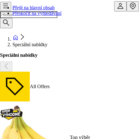
Přejít na hlavní obsah
Přeskočit na vyhledávání
Speciální nabídky
Speciální nabídky
All Offers
Top výběr