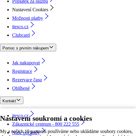
Poplatek za službu
Nastavení Cookies
Možnosti platby
itesco.cz
Clubcard
Pomoc s prvním nákupem
Jak nakupovat
Registrace
Rezervace času
Oblíbené
Kontakt
itesco.cz
Nastavení soukromí a cookies
Zákaznické centrum - 800 222 555
My a našich 18 partnerů používáme nebo ukládáme soubory cookies,
Naše obchody