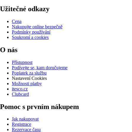
Užitečné odkazy
Cena
Nakupujte online bezpečně
Podmínky používání
Soukromí a cookies
O nás
Přístupnost
Podívejte se, kam doručujeme
Poplatek za službu
Nastavení Cookies
Možnosti platby
itesco.cz
Clubcard
Pomoc s prvním nákupem
Jak nakupovat
Registrace
Rezervace času