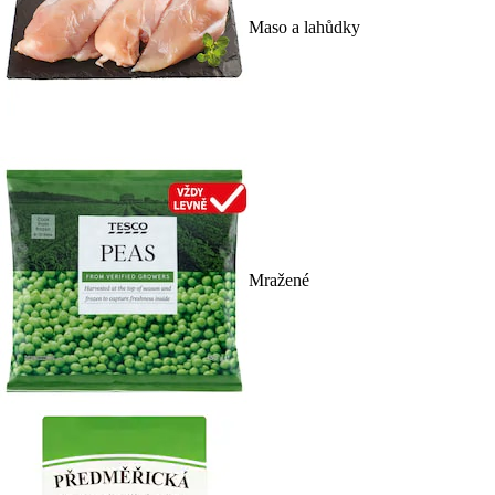
Maso a lahůdky
Mražené