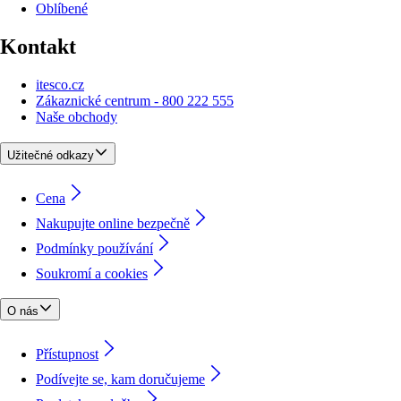
Oblíbené
Kontakt
itesco.cz
Zákaznické centrum - 800 222 555
Naše obchody
Užitečné odkazy
Cena
Nakupujte online bezpečně
Podmínky používání
Soukromí a cookies
O nás
Přístupnost
Podívejte se, kam doručujeme