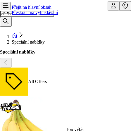
Přejít na hlavní obsah
Přeskočit na vyhledávání
Speciální nabídky
Speciální nabídky
All Offers
Top výběr