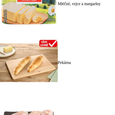
Mléčné, vejce a margaríny
Pekárna