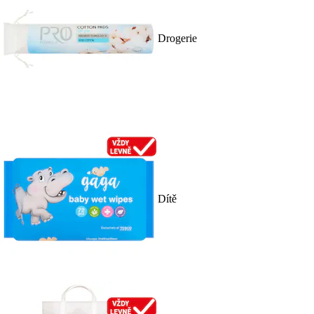
Drogerie
Dítě