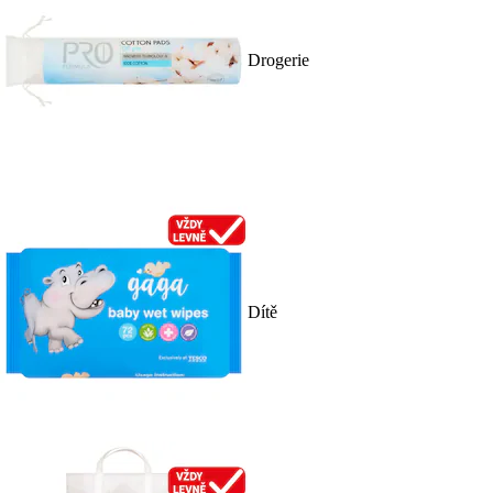
Drogerie
Dítě