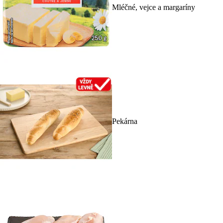
Mléčné, vejce a margaríny
Pekárna