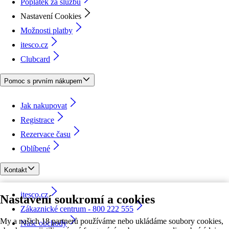
Poplatek za službu
Nastavení Cookies
Možnosti platby
itesco.cz
Clubcard
Pomoc s prvním nákupem
Jak nakupovat
Registrace
Rezervace času
Oblíbené
Kontakt
itesco.cz
Nastavení soukromí a cookies
Zákaznické centrum - 800 222 555
My a našich 18 partnerů používáme nebo ukládáme soubory cookies,
Naše obchody