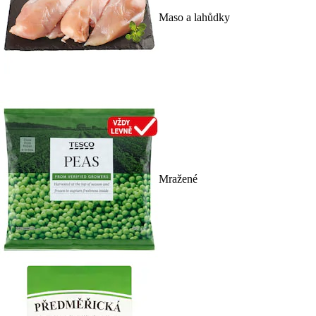
Maso a lahůdky
Mražené