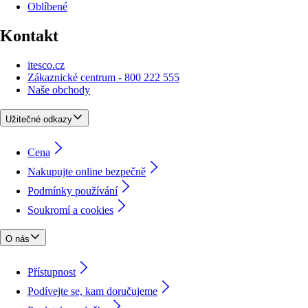
Oblíbené
Kontakt
itesco.cz
Zákaznické centrum - 800 222 555
Naše obchody
Užitečné odkazy
Cena
Nakupujte online bezpečně
Podmínky používání
Soukromí a cookies
O nás
Přístupnost
Podívejte se, kam doručujeme