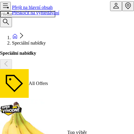
Přejít na hlavní obsah
Přeskočit na vyhledávání
Speciální nabídky
Speciální nabídky
All Offers
Top výběr