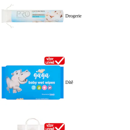
Drogerie
Dítě