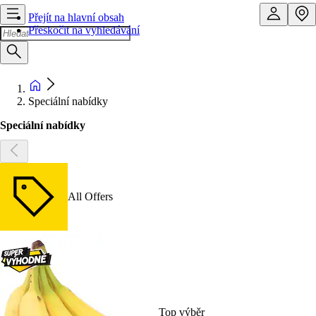
Přejít na hlavní obsah
Přeskočit na vyhledávání
Speciální nabídky
Speciální nabídky
All Offers
Top výběr