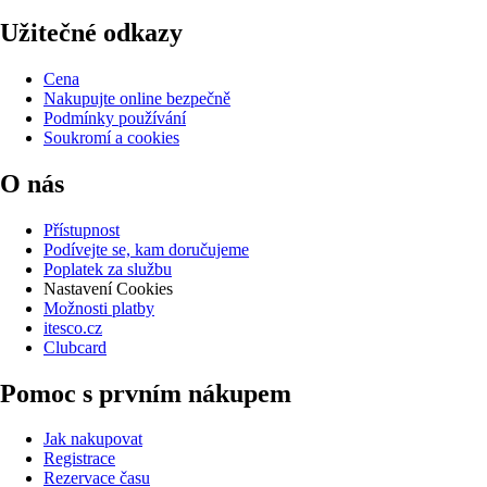
Užitečné odkazy
Cena
Nakupujte online bezpečně
Podmínky používání
Soukromí a cookies
O nás
Přístupnost
Podívejte se, kam doručujeme
Poplatek za službu
Nastavení Cookies
Možnosti platby
itesco.cz
Clubcard
Pomoc s prvním nákupem
Jak nakupovat
Registrace
Rezervace času