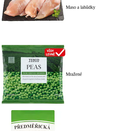
Maso a lahůdky
Mražené