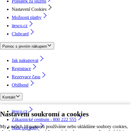
Poplatek za službu
Nastavení Cookies
Možnosti platby
itesco.cz
Clubcard
Pomoc s prvním nákupem
Jak nakupovat
Registrace
Rezervace času
Oblíbené
Kontakt
itesco.cz
Nastavení soukromí a cookies
Zákaznické centrum - 800 222 555
My a našich 18 partnerů používáme nebo ukládáme soubory cookies,
Naše obchody