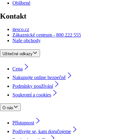
Oblíbené
Kontakt
itesco.cz
Zákaznické centrum - 800 222 555
Naše obchody
Užitečné odkazy
Cena
Nakupujte online bezpečně
Podmínky používání
Soukromí a cookies
O nás
Přístupnost
Podívejte se, kam doručujeme