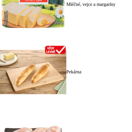
Mléčné, vejce a margaríny
Pekárna