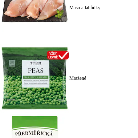
Maso a lahůdky
Mražené