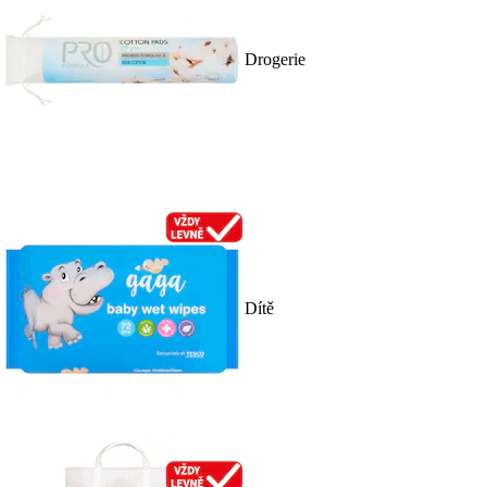
Drogerie
Dítě