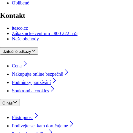
Oblíbené
Kontakt
itesco.cz
Zákaznické centrum - 800 222 555
Naše obchody
Užitečné odkazy
Cena
Nakupujte online bezpečně
Podmínky používání
Soukromí a cookies
O nás
Přístupnost
Podívejte se, kam doručujeme