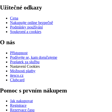
Užitečné odkazy
Cena
Nakupujte online bezpečně
Podmínky používání
Soukromí a cookies
O nás
Přístupnost
Podívejte se, kam doručujeme
Poplatek za službu
Nastavení Cookies
Možnosti platby
itesco.cz
Clubcard
Pomoc s prvním nákupem
Jak nakupovat
Registrace
Rezervace času