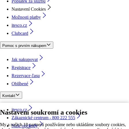
Poplatek za službu
Nastavení Cookies
Možnosti platby
itesco.cz
Clubcard
Pomoc s prvním nákupem
Jak nakupovat
Registrace
Rezervace času
Oblíbené
Kontakt
itesco.cz
Nastavení soukromí a cookies
Zákaznické centrum - 800 222 555
My a našich 18 partnerů používáme nebo ukládáme soubory cookies,
Naše obchody