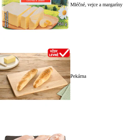
Mléčné, vejce a margaríny
Pekárna