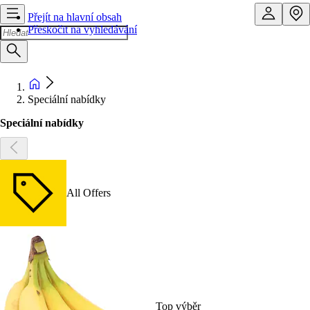
Přejít na hlavní obsah
Přeskočit na vyhledávání
Speciální nabídky
Speciální nabídky
All Offers
Top výběr