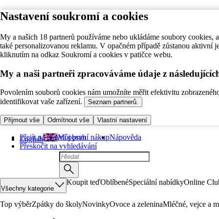
Nastavení soukromí a cookies
My a našich 18 partnerů používáme nebo ukládáme soubory cookies, ab
také personalizovanou reklamu. V opačném případě zůstanou aktivní j
kliknutím na odkaz Soukromí a cookies v patičce webu.
My a naši partneři zpracováváme údaje z následující
Povolením souborů cookies nám umožníte měřit efektivitu zobrazeného o
identifikovat vaše zařízení.
Seznam partnerů.
Přijmout vše
Odmítnout vše
Vlastní nastavení
Přejít na hlavní obsah
Můj první nákup
Nápověda
English
Přeskočit na vyhledávání
Koupit teď
Oblíbené
Speciální nabídky
Online Clu
Všechny kategorie
Top výběr
Zpátky do školy
Novinky
Ovoce a zelenina
Mléčné, vejce a m