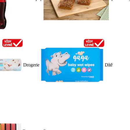
Drogerie
Dítě