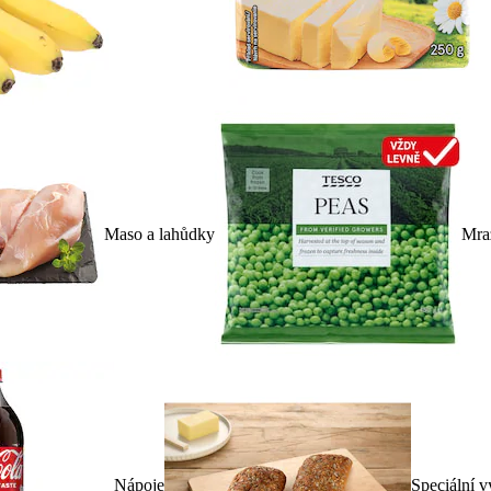
Maso a lahůdky
Mra
Nápoje
Speciální v