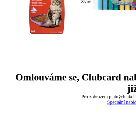
Zvíře
Omlouváme se, Clubcard nabíd
ji
Pro zobrazení platných akcí 
Speciální nabí