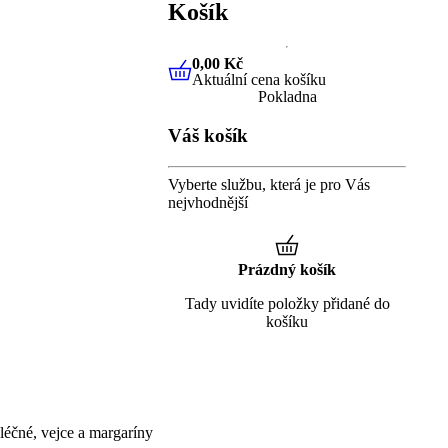
Košík
0,00 Kč
Aktuální cena košíku
0,00 Kč
Aktuální cena košíku
Pokladna
Váš košík
Vyberte službu, která je pro Vás
nejvhodnější
Prázdný košík
Tady uvidíte položky přidané do
košíku
éčné, vejce a margaríny