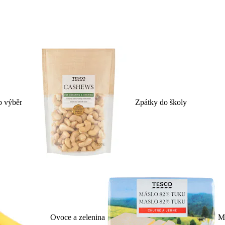
p výběr
Zpátky do školy
Ovoce a zelenina
Ml