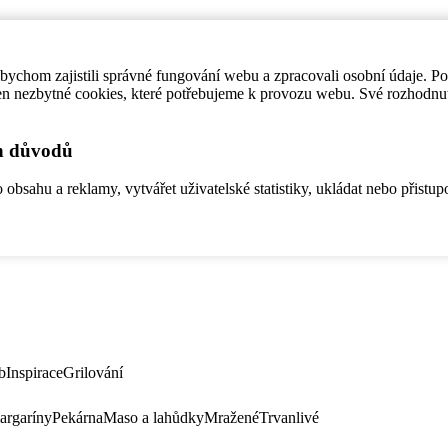
ychom zajistili správné fungování webu a zpracovali osobní údaje. P
en nezbytné cookies, které potřebujeme k provozu webu. Své rozhodnu
ch důvodů
bsahu a reklamy, vytvářet uživatelské statistiky, ukládat nebo přistup
b
Inspirace
Grilování
argaríny
Pekárna
Maso a lahůdky
Mražené
Trvanlivé