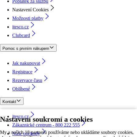
Poplatek za službu
Nastavení Cookies
Možnosti platby
itesco.cz
Clubcard
Pomoc s prvním nákupem
Jak nakupovat
Registrace
Rezervace času
Oblíbené
Kontakt
itesco.cz
Nastavení soukromí a cookies
Zákaznické centrum - 800 222 555
My a našich 18 partnerů používáme nebo ukládáme soubory cookies,
Naše obchody