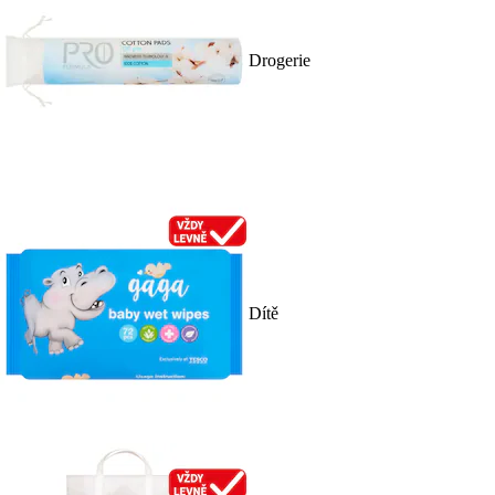
Drogerie
Dítě