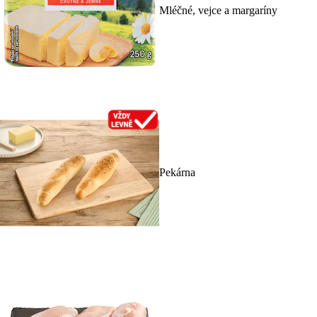
Mléčné, vejce a margaríny
Pekárna