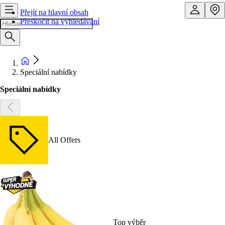
Přejít na hlavní obsah
Přeskočit na vyhledávání
Speciální nabídky
Speciální nabídky
All Offers
Top výběr