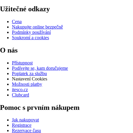
Užitečné odkazy
Cena
Nakupujte online bezpečně
Podmínky používání
Soukromí a cookies
O nás
Přístupnost
Podívejte se, kam doručujeme
Poplatek za službu
Nastavení Cookies
Možnosti platby
itesco.cz
Clubcard
Pomoc s prvním nákupem
Jak nakupovat
Registrace
Rezervace času