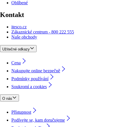
Oblíbené
Kontakt
itesco.cz
Zákaznické centrum - 800 222 555
Naše obchody
Užitečné odkazy
Cena
Nakupujte online bezpečně
Podmínky používání
Soukromí a cookies
O nás
Přístupnost
Podívejte se, kam doručujeme