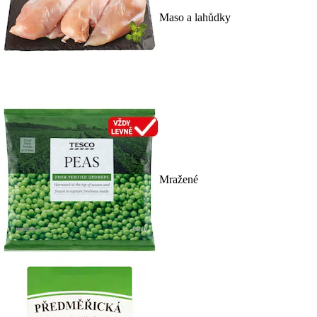
Maso a lahůdky
Mražené