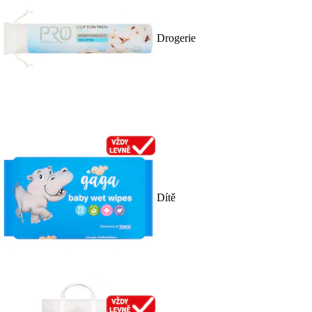
Drogerie
Dítě