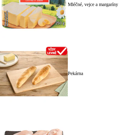
Mléčné, vejce a margaríny
Pekárna