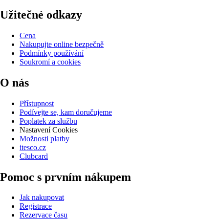
Užitečné odkazy
Cena
Nakupujte online bezpečně
Podmínky používání
Soukromí a cookies
O nás
Přístupnost
Podívejte se, kam doručujeme
Poplatek za službu
Nastavení Cookies
Možnosti platby
itesco.cz
Clubcard
Pomoc s prvním nákupem
Jak nakupovat
Registrace
Rezervace času