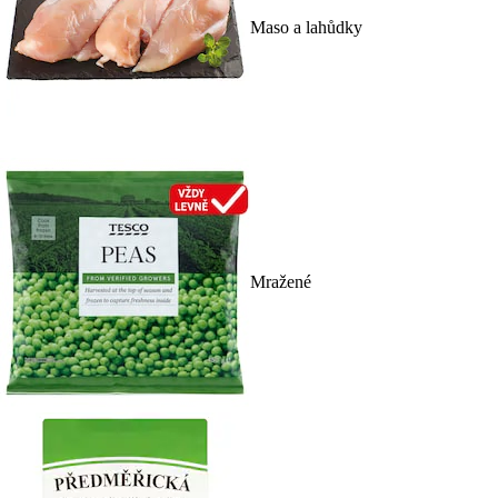
Maso a lahůdky
Mražené