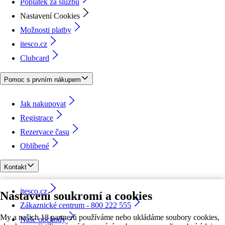
Poplatek za službu
Nastavení Cookies
Možnosti platby
itesco.cz
Clubcard
Pomoc s prvním nákupem
Jak nakupovat
Registrace
Rezervace času
Oblíbené
Kontakt
itesco.cz
Nastavení soukromí a cookies
Zákaznické centrum - 800 222 555
My a našich 18 partnerů používáme nebo ukládáme soubory cookies,
Naše obchody