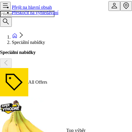
Přejít na hlavní obsah
Přeskočit na vyhledávání
Speciální nabídky
Speciální nabídky
All Offers
Top výběr