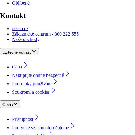
Oblíbené
Kontakt
itesco.cz
Zákaznické centrum - 800 222 555
Naše obchody
Užitečné odkazy
Cena
Nakupujte online bezpečně
Podmínky používání
Soukromí a cookies
O nás
Přístupnost
Podívejte se, kam doručujeme