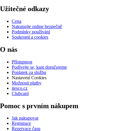
Užitečné odkazy
Cena
Nakupujte online bezpečně
Podmínky používání
Soukromí a cookies
O nás
Přístupnost
Podívejte se, kam doručujeme
Poplatek za službu
Nastavení Cookies
Možnosti platby
itesco.cz
Clubcard
Pomoc s prvním nákupem
Jak nakupovat
Registrace
Rezervace času