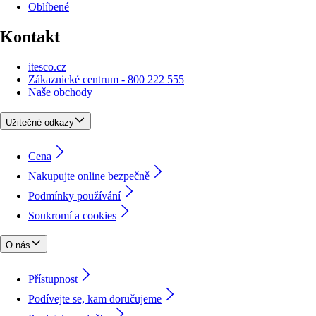
Oblíbené
Kontakt
itesco.cz
Zákaznické centrum - 800 222 555
Naše obchody
Užitečné odkazy
Cena
Nakupujte online bezpečně
Podmínky používání
Soukromí a cookies
O nás
Přístupnost
Podívejte se, kam doručujeme