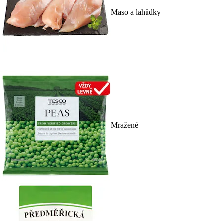
Maso a lahůdky
Mražené