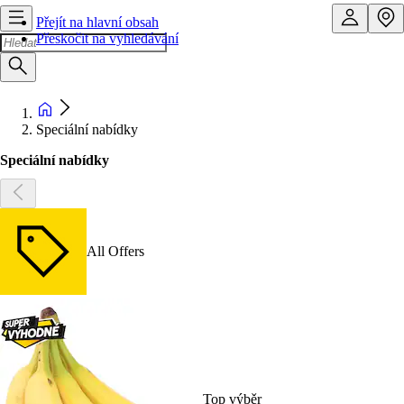
Přejít na hlavní obsah
Přeskočit na vyhledávání
Speciální nabídky
Speciální nabídky
All Offers
Top výběr