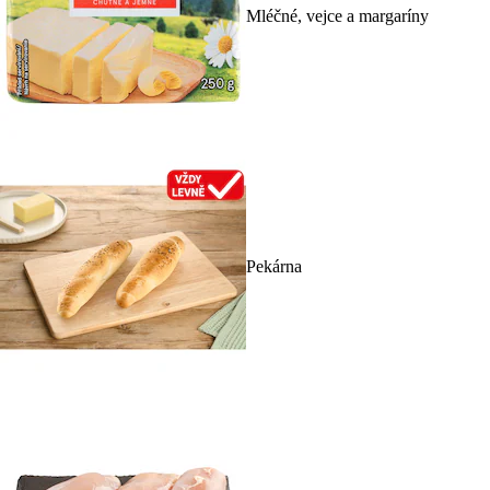
Mléčné, vejce a margaríny
Pekárna