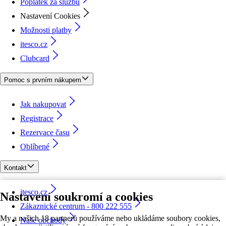
Poplatek za službu
Nastavení Cookies
Možnosti platby
itesco.cz
Clubcard
Pomoc s prvním nákupem
Jak nakupovat
Registrace
Rezervace času
Oblíbené
Kontakt
itesco.cz
Nastavení soukromí a cookies
Zákaznické centrum - 800 222 555
My a našich 18 partnerů používáme nebo ukládáme soubory cookies,
Naše obchody