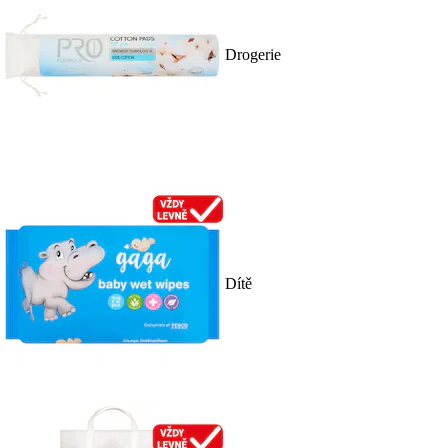
Drogerie
Dítě