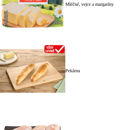
Mléčné, vejce a margaríny
Pekárna