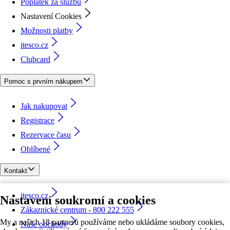
Poplatek za službu
Nastavení Cookies
Možnosti platby
itesco.cz
Clubcard
Pomoc s prvním nákupem
Jak nakupovat
Registrace
Rezervace času
Oblíbené
Kontakt
itesco.cz
Nastavení soukromí a cookies
Zákaznické centrum - 800 222 555
My a našich 18 partnerů používáme nebo ukládáme soubory cookies,
Naše obchody