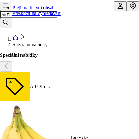
Přejít na hlavní obsah
Přeskočit na vyhledávání
Speciální nabídky
Speciální nabídky
All Offers
Top výběr