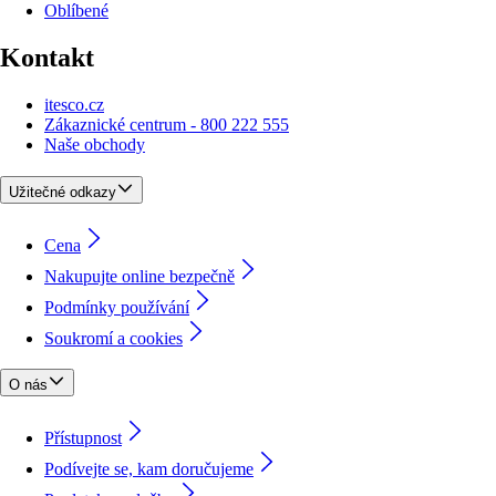
Oblíbené
Kontakt
itesco.cz
Zákaznické centrum - 800 222 555
Naše obchody
Užitečné odkazy
Cena
Nakupujte online bezpečně
Podmínky používání
Soukromí a cookies
O nás
Přístupnost
Podívejte se, kam doručujeme