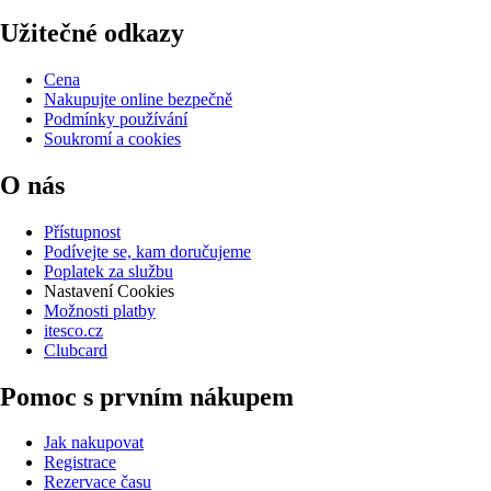
Užitečné odkazy
Cena
Nakupujte online bezpečně
Podmínky používání
Soukromí a cookies
O nás
Přístupnost
Podívejte se, kam doručujeme
Poplatek za službu
Nastavení Cookies
Možnosti platby
itesco.cz
Clubcard
Pomoc s prvním nákupem
Jak nakupovat
Registrace
Rezervace času