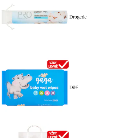
Drogerie
Dítě