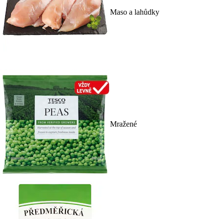
Maso a lahůdky
Mražené