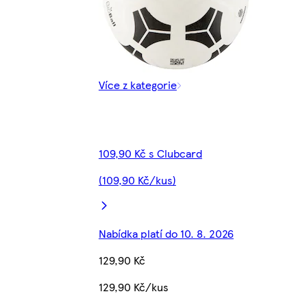
Více z kategorie
109,90 Kč s Clubcard
(109,90 Kč/kus)
Nabídka platí do 10. 8. 2026
129,90 Kč
129,90 Kč/kus