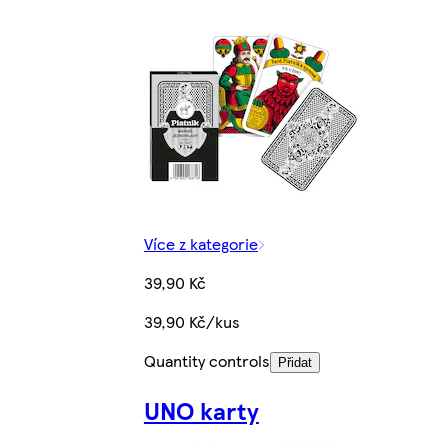
Více z kategorie
39,90 Kč
39,90 Kč/kus
Quantity controls
Přidat
UNO karty