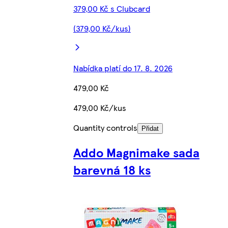
379,00 Kč s Clubcard
(379,00 Kč/kus)
Nabídka platí do 17. 8. 2026
479,00 Kč
479,00 Kč/kus
Quantity controls
Přidat
Addo Magnimake sada
barevná 18 ks