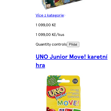
Více z kategorie
1 099,00 Kč
1 099,00 Kč/kus
Quantity controls
Přidat
UNO Junior Move! karetní
hra