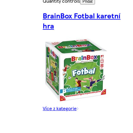
Quantity controls
Přidat
BrainBox Fotbal karetní
hra
Více z kategorie