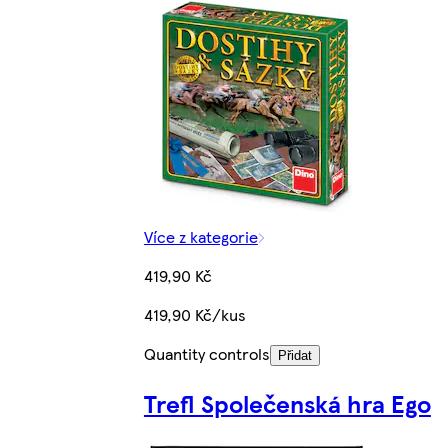
Více z kategorie
419,90 Kč
419,90 Kč/kus
Quantity controls
Přidat
Trefl Společenská hra Ego