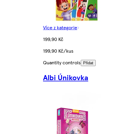
Více z kategorie
199,90 Kč
199,90 Kč/kus
Quantity controls
Přidat
Albi Únikovka