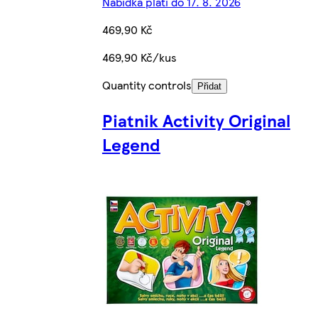
Nabídka platí do 17. 8. 2026
469,90 Kč
469,90 Kč/kus
Quantity controls
Přidat
Piatnik Activity Original
Legend