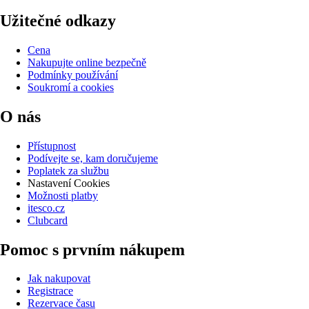
Užitečné odkazy
Cena
Nakupujte online bezpečně
Podmínky používání
Soukromí a cookies
O nás
Přístupnost
Podívejte se, kam doručujeme
Poplatek za službu
Nastavení Cookies
Možnosti platby
itesco.cz
Clubcard
Pomoc s prvním nákupem
Jak nakupovat
Registrace
Rezervace času