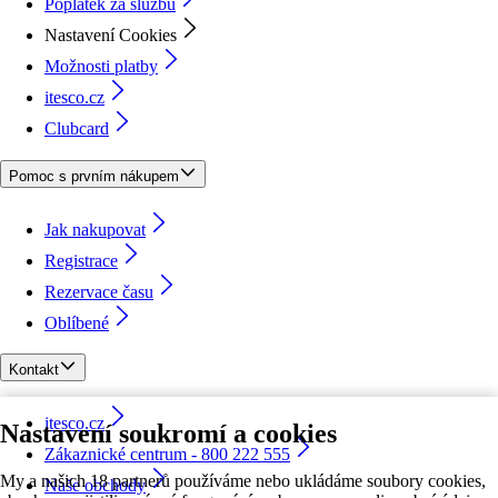
Poplatek za službu
Nastavení Cookies
Možnosti platby
itesco.cz
Clubcard
Pomoc s prvním nákupem
Jak nakupovat
Registrace
Rezervace času
Oblíbené
Kontakt
itesco.cz
Nastavení soukromí a cookies
Zákaznické centrum - 800 222 555
My a našich 18 partnerů používáme nebo ukládáme soubory cookies,
Naše obchody