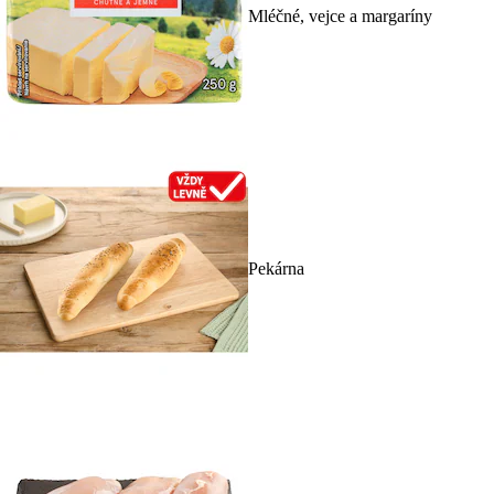
Mléčné, vejce a margaríny
Pekárna