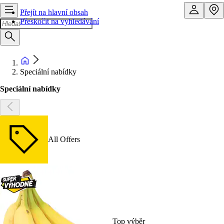
Přejít na hlavní obsah
Přeskočit na vyhledávání
Speciální nabídky
Speciální nabídky
All Offers
Top výběr