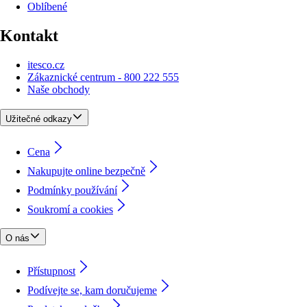
Oblíbené
Kontakt
itesco.cz
Zákaznické centrum - 800 222 555
Naše obchody
Užitečné odkazy
Cena
Nakupujte online bezpečně
Podmínky používání
Soukromí a cookies
O nás
Přístupnost
Podívejte se, kam doručujeme