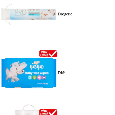
Drogerie
Dítě