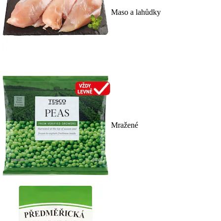
Maso a lahůdky
Mražené